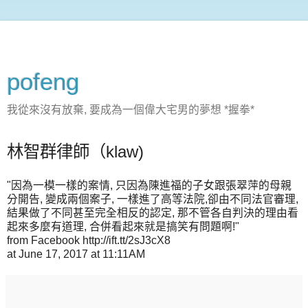
pofeng
我從來沒有放棄, 要成為一個偉大宅男的夢想 *握拳*
林智群律師（klaw)
"因為一模一樣的案情, 只因為陳進福的子女跟張翠萍的母親
分開告, 變成兩個案子, 一樣進了高等法院,卻由不同法官審理,
結果做了不同甚至完全相反的認定, 那不管各自判決的理由看
起來多麼有道理, 合併看起來就是搞笑有問題啊!"
from Facebook http://ift.tt/2sJ3cX8
at June 17, 2017 at 11:11AM