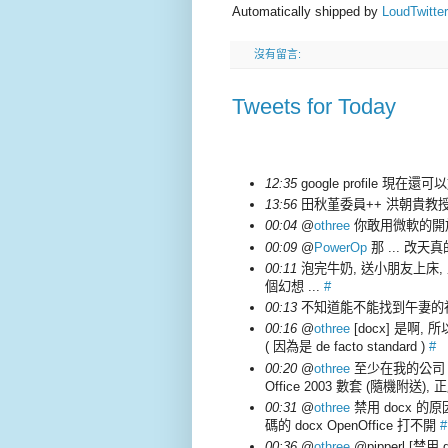
Automatically shipped by
LoudTwitter
沒有留言:
Tweets for Today
12:35
google profile 現在還可以
13:56
田秋堇委員++ 洪朝貴教授+
00:04
@
othree
你敢用微軟的開放格式
00:09
@
PowerOp
那 ... 改天真
00:11
泡完牛奶, 送小朋友上床, 上網
個幻想 ...
#
00:13
不知道能不能找到午妻的社群
00:16
@
othree
[docx] 是啊,
( 因為是 de facto standard )
#
00:20
@
othree
至少在我的公司 跟
Office 2003 數套 (隨機附送), 正
00:31
@
othree
禁用 docx 的原因 :
碼的 docx OpenOffice 打不開
#
00:36
@
othree
@pipperl [