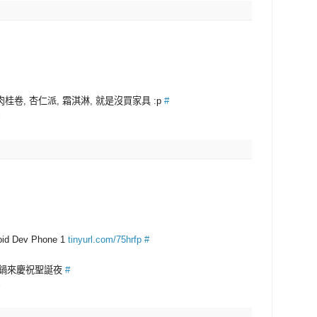
 肉桂卷, 杏仁派, 霜淇淋, 就是沒買家具 :p
#
id Dev Phone 1
tinyurl.com/75hrfp
#
辣鍋來慶祝聖誕夜
#