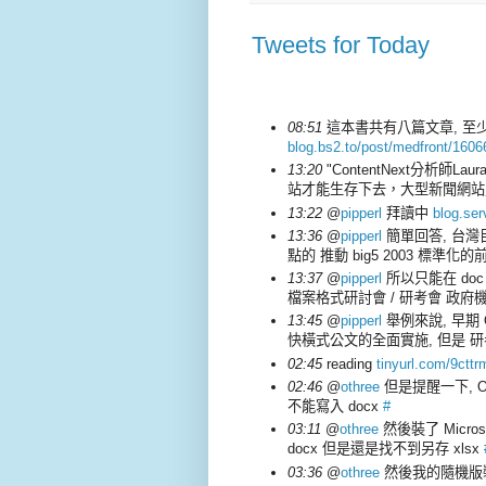
Tweets for Today
08:51
這本書共有八篇文章, 
blog.bs2.to/post/medfront/1606
13:20
"ContentNext分析師
站才能生存下去，大型新聞網站則
13:22
@
pipperl
拜讀中
blog.ser
13:36
@
pipperl
簡單回答, 台灣
點的 推動 big5 2003 標準化的
13:37
@
pipperl
所以只能在 doc d
檔案格式研討會 / 研考會 政
13:45
@
pipperl
舉例來說, 早期
快橫式公文的全面實施, 但是 研
02:45
reading
tinyurl.com/9cttr
02:46
@
othree
但是提醒一下, Offic
不能寫入 docx
#
03:11
@
othree
然後裝了 Micros
docx 但是還是找不到另存 xlsx
03:36
@
othree
然後我的隨機版裝不上 