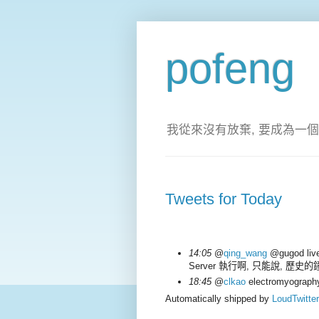
pofeng
我從來沒有放棄, 要成為一個
Tweets for Today
14:05
@
qing_wang
@gugod liv
Server 執行啊, 只能說, 歷史的
18:45
@
clkao
electromyogr
Automatically shipped by
LoudTwitter