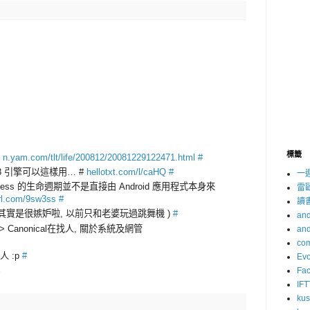
標籤
場
n.yam.com/tlt/life/200812/20081229122471.html
#
來 V8 引擎可以這樣用… #
hellotxt.com/l/caHQ
#
一
rocess 的生命週期並不是直接由 Android 應用程式本身來
雷
url.com/9sw3ss
#
讀
( 其實是很嫉妒啦, 以前只和老婆玩過跳舞機 )
#
and
xp> Canonical在找人, 關於系統及網管
and
com
人 :p
#
Evo
Fa
IFT
ku