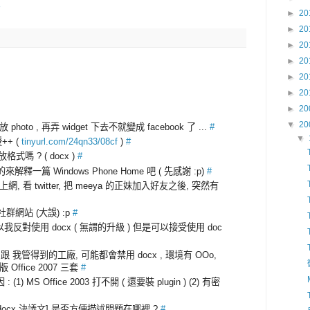
►
20
►
20
►
20
►
20
►
20
►
20
►
20
▼
20
放 photo , 再弄 widget 下去不就變成 facebook 了 ...
#
▼
+ (
tinyurl.com/24qn33/08cf
)
#
嗎 ? ( docx )
#
的來解釋一篇 Windows Phone Home 吧 ( 先感謝 :p)
#
, 看 twitter, 把 meeya 的正妹加入好友之後, 突然有
網站 (大誤) :p
#
 所以我反對使用 docx ( 無謂的升級 ) 但是可以接受使用 doc
 我管得到的工廠, 可能都會禁用 docx , 環境有 OOo,
版 Office 2007 三套
#
 (1) MS Office 2003 打不開 ( 還要裝 plugin ) (2) 有密
禁用 docx 決議文] 是否方便描述問題在哪裡 ?
#