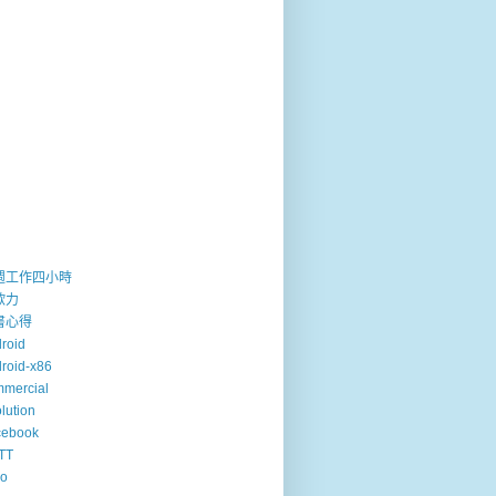
週工作四小時
歐力
書心得
roid
roid-x86
mercial
lution
cebook
TT
so