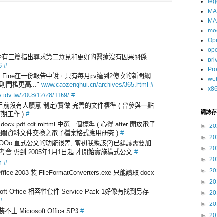
leg
MA
MA
me
Op
op
至少有三篇指出尋求第二意見和更好的醫療沒有因果關係
pri
6
#
Pro
Laura Fine在一份報告中說，只有每月pv達到2億次的新聞網
we
門檻更高..."
www.caozenghui.cn/archives/365.html
#
x8
v.idv.tw/2008/12/28/1169/
#
目前沒有人願意 制定/實做 完善的文件標準 ( 曾參與一點
網誌存
前期工作 )
#
ocx pdf odt mhtml 中選一個標準 ( 心得 after 開放電子
►
20
府機關資料文件交換之電子檔案格式應用研究 )
#
►
20
 OOo 直式公文的功能很差, 當初我應該(?)已建議需要加
►
20
考會 仍到 2005年1月1日起 才開始實施橫式公文
#
►
20
m
#
►
20
e 2003 裝 FileFormatConverters.exe 只能讀取 docx
►
20
oft Office 相容性套件 Service Pack 1好像有找到另存
►
20
#
►
20
Microsoft Office SP3
#
►
20