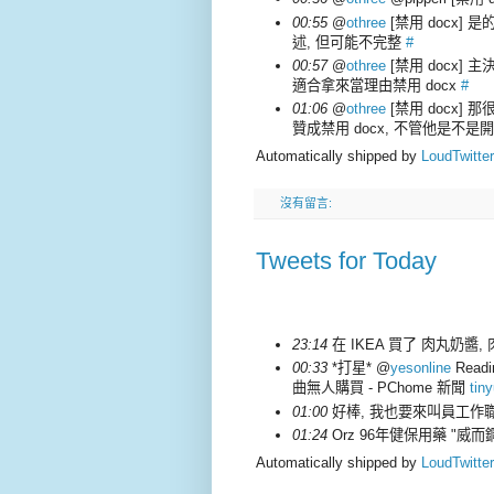
00:55
@
othree
[禁用 docx] 
述, 但可能不完整
#
00:57
@
othree
[禁用 docx] 主決
適合拿來當理由禁用 docx
#
01:06
@
othree
[禁用 docx] 
贊成禁用 docx, 不管他是不是
Automatically shipped by
LoudTwitter
沒有留言:
Tweets for Today
23:14
在 IKEA 買了 肉丸奶醬,
00:33
*打星* @
yesonline
Rea
曲無人購買 - PChome 新聞
tin
01:00
好棒, 我也要來叫員工作職
01:24
Orz 96年健保用藥 "威而鋼
Automatically shipped by
LoudTwitter