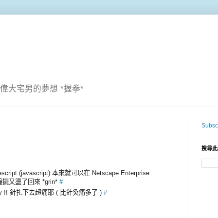
偉大宅男的夢想 *握拳*
Subscr
搜尋此
escript (javascript) 本來就可以在 Netscape Enterprise
鐘擺又盪了回來 *grin*
#
aphy !! 針扎下去超痛耶 ( 比針灸痛多了 )
#