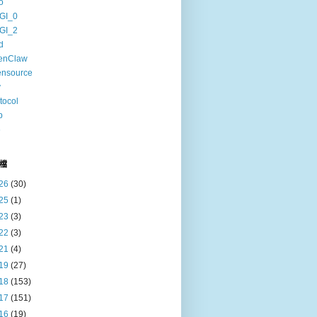
o
GI_0
GI_2
d
enClaw
ensource
v
tocol
b
6
檔
26
(30)
25
(1)
23
(3)
22
(3)
21
(4)
19
(27)
18
(153)
17
(151)
16
(19)