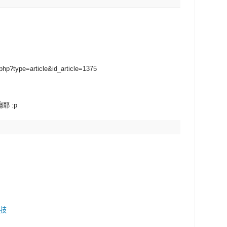
php?type=article&id_article=1375
耶 :p
技