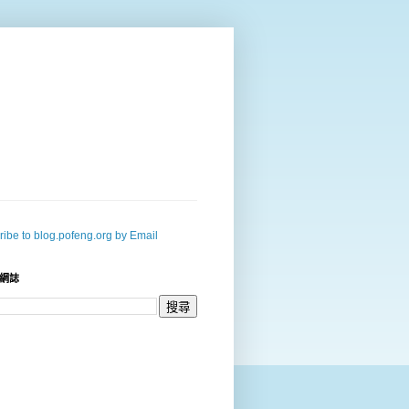
ibe to blog.pofeng.org by Email
網誌