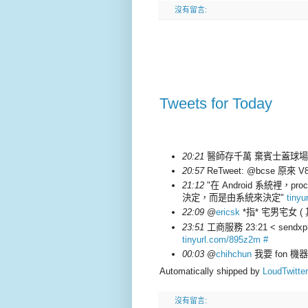
沒有留言:
Tweets for Today
20:21
醫師存千萬 棄賓士蓋球
20:57
ReTweet: @bcse 原
21:12
"在 Android 系統裡，p
決定，而是由系統來決定"
tiny
22:09
@
ericsk
*指* 宅男宅女 
23:51
工商服務 23:21 < send
tinyurl.com/895z2m
#
00:03
@
chihchun
我要 fon 機器
Automatically shipped by
LoudTwitter
沒有留言: