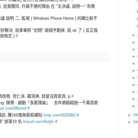
是的, 這我贊同, 升級不便的理由 在 "主決議, 說明一" 有簡
議 說明 二, 監視 ( Windows Phone Home ) 的確比較不
那很好解決, 就拿筆把 "封閉" 兩個字劃掉, 就 ok 了 ( 反正我
►
開放格式 )
#
►
►
►
►
►
►
►
►
 肉桂卷, 杏仁派, 霜淇淋, 就是沒買家具 :p
#
►
ding: 娛樂 - 撼動「長尾理論」 去年網路超過一千萬首歌
►
yurl.com/96tvh4
#
訓, 賺160億無薪假補貼
funp.com/t625060
#
►
20
" 排第19 名
tinyurl.com/6stjfv
#
►
20