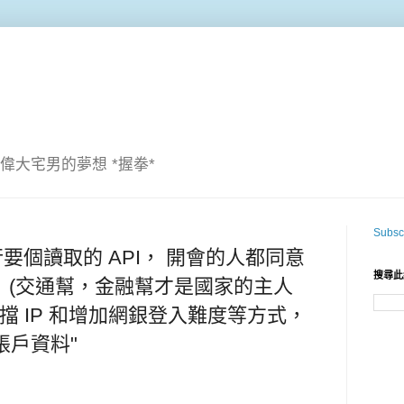
偉大宅男的夢想 *握拳*
Subscr
要個讀取的 API， 開會的人都同意
搜尋此
 (交通幫，金融幫才是國家的主人
以阻擋 IP 和增加網銀登入難度等方式，
接帳戶資料"