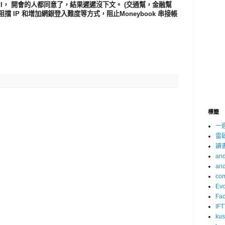
I， 開會的人都同意了，結果遲遲沒下文。 (交通幫，金融幫
以阻擋 IP 和增加網銀登入難度等方式，阻止Moneybook 串接帳
標籤
一
雷
讀
and
and
com
Evo
Fa
IFT
ku