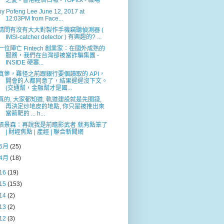
之憂 - 香港經濟日報 - TOPick - 職場
by Pofeng Lee June 12, 2017 at
12:03PM from Face...
請問有沒有大大對製作手機竊聽偵測器 (
IMSI-catcher detector ) 有興趣的? ...
一位陣亡 Fintech 創業家：在國外成熟的
服務，我們在台灣卻被當詐騙集團 -
INSIDE 硬塞...
真慘，難怪之前跟銀行要個讀取的 API，
開會的人都同意了，結果遲遲沒下文。
(交通幫，金融幫才是國...
真的, 大家都知道, 軌道建設就是先圈錢,
再決定炒地皮的地點, 你只是被推出來
當箭靶的 ... h...
張景森：再說我是前瞻影武者 就有點笨了
| 財經焦點 | 產經 | 聯合新聞網
5月
(25)
4月
(18)
16
(19)
15
(153)
14
(2)
13
(2)
12
(3)