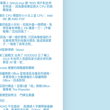
"事實上 GNU/Linux 跟 *BSD 用戶對此特
別有感， 因為要捨棄這兩大 CPU 的困
難度遠...
藏在 CPU 裡面的小小太上皇 CPU： Intel
ME 跟 AMD PSP
雖然我是小兒科，但我外傷一律照相，免
得背後有神醫上 FB 捅我一刀。 (平衡
報導) " 您找到我了，...
"因為一模一樣的案情, 只因為陳進福的子
女跟張翠萍的母親分開告, 變成兩個案
子, 一樣進了高等法院,...
林智群律師（klaw)
第三篇戰文 出來了 XDDDDD 忘了補上
2019 年自然人憑證與身分證合併的預
算是 30 億，如...
Inside 硬塞的網路趨勢觀察
脫離微軟 Office 是個漫長且痛苦的過程，
其實我很少主動建議別人脫離微軟
Office，因為對除...
沒錢付贖金！宜蘭3度「戒」微軟Office -
報導者 The Reporter
實價登錄修法 門牌全都露
終於 ...
9GAG 不信面試 高價請人令團隊無後顧