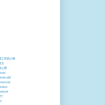
週工作四小時
歐力
書心得
roid
roid-x86
mercial
lution
cebook
TT
so