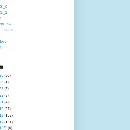
o
GI_0
GI_2
d
enClaw
ensource
v
tocol
b
6
檔
26
(30)
25
(1)
23
(3)
22
(3)
21
(4)
19
(27)
18
(153)
17
(151)
12月
(6)