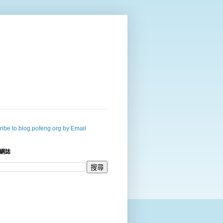
ibe to blog.pofeng.org by Email
網誌