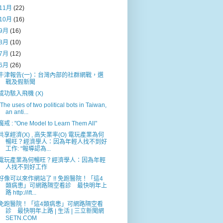
11月
(22)
10月
(16)
9月
(16)
8月
(10)
7月
(12)
6月
(26)
牛津報告(一)：台灣內部的社群網戰，選
戰及假新聞
成功駭入飛機 (X)
"The uses of two political bots in Taiwan,
an anti...
魔戒 : "One Model to Learn Them All"
共享經濟(X) , 高失業率(O) 電玩產業為何
暢旺？經濟學人：因為年輕人找不到好
工作: "報導認為...
電玩產業為何暢旺？經濟學人：因為年輕
人找不到好工作
好像可以來作網站了 !! 免跑醫院！「這4
類病患」可網路隔空看診 最快明年上
路 http://ift...
免跑醫院！「這4類病患」可網路隔空看
診 最快明年上路 | 生活 | 三立新聞網
SETN.COM