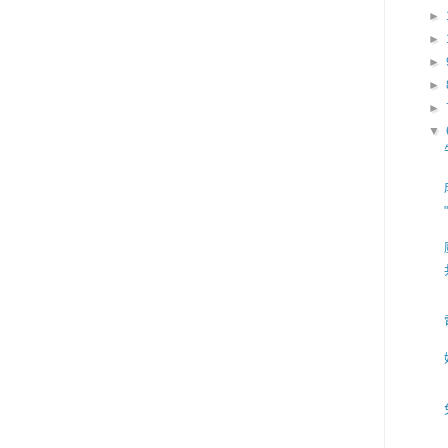
►
►
►
►
►
▼