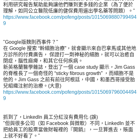
利用研究報告幫助能夠讓他們賺到更多錢的企業（為了便於
理解，如同公立醫院低廉的健保費用逼出學名藥等問題）。"
https://www.facebook.com/pofeng/posts/1015069880799494
9
"Google版魏則西事件？"
在 Google 搜索 “幹細胞治療”，就會顯示來自巴拿馬或其他地
方診所的付費廣告， 保證打一劑神秘的細胞，就可以治癒自
閉症，腦性麻痺，和其它任何疾病。
新英格蘭醫學雜誌，登出了一個 case study 顯示，Jim Gass
的脊椎長了一個奇怪的 “sticky fibrous growth” ，而細胞不是
他的。Jim Gass 之前有前往阿根廷，中國，和墨西哥接受胎
兒組織注射的治療。(大意)
https://www.facebook.com/pofeng/posts/1015069796004494
9
抓到了，LinkedIn 員工分紅沒有費用化 (誤)
"但與很多公司（如 Facebook 與微軟）不同，LinkedIn 並不
把給員工的股票當做財報裡的『開銷』，一旦算進去，賬面
上就不好看了。"