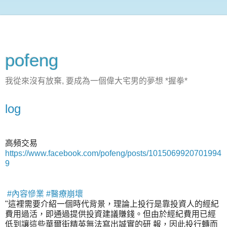
pofeng
我從來沒有放棄, 要成為一個偉大宅男的夢想 *握拳*
log
高頻交易
https://www.facebook.com/pofeng/posts/1015069920701994
9
‪#‎
內容慘業‬
‪#‎
醫療崩壞‬
"這裡需要介紹一個時代背景，理論上投行是靠投資人的經紀
費用過活，即通過提供投資建議賺錢。但由於經紀費用已經
低到讓這些華爾街精英無法寫出誠實的研 報，因此投行轉而