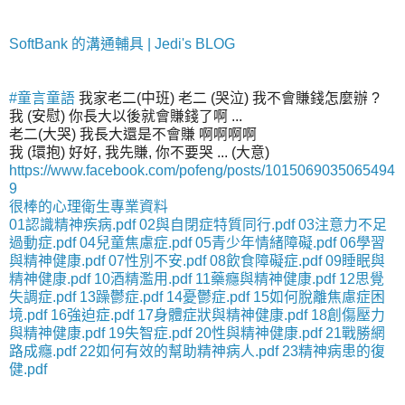
SoftBank 的溝通輔具 | Jedi's BLOG
#‎
童言童語‬
我家老二(中班) 老二 (哭泣) 我不會賺錢怎麼辦 ?
我 (安慰) 你長大以後就會賺錢了啊 ...
老二(大哭) 我長大還是不會賺 啊啊啊啊
我 (環抱) 好好, 我先賺, 你不要哭 ... (大意)
https://www.facebook.com/pofeng/posts/1015069035065494
9
很棒的心理衛生專業資料
01認識精神疾病.pdf
02與自閉症特質同行.pdf
03注意力不足
過動症.pdf
04兒童焦慮症.pdf
05青少年情緒障礙.pdf
06學習
與精神健康.pdf
07性別不安.pdf
08飲食障礙症.pdf
09睡眠與
精神健康.pdf
10酒精濫用.pdf
11藥癮與精神健康.pdf
12思覺
失調症.pdf
13躁鬱症.pdf
14憂鬱症.pdf
15如何脫離焦慮症困
境.pdf
16強迫症.pdf
17身體症狀與精神健康.pdf
18創傷壓力
與精神健康.pdf
19失智症.pdf
20性與精神健康.pdf
21戰勝網
路成癮.pdf
22如何有效的幫助精神病人.pdf
23精神病患的復
健.pdf