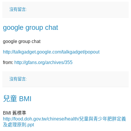
沒有留言:
google group chat
google group chat
http://talkgadget.google.com/talkgadget/popout
from:
http://gfans.org/archives/355
沒有留言:
兒童 BMI
BMI 舊標準
http://food.doh.gov.tw/chinese/health/兒童與青少年肥胖定義
及處理原則.ppt