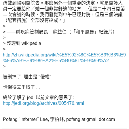
疏散到陽明醫院去。那麼另外一個重要的決定，就是醫護人
員一定要給他╱她一個非常舒適的地方......但是二十四日開第
二次會議的時候，我們發覺到中午已經封院，但是三個決議
（配套措施）全部沒有達成。」
>
> ——前疾病管制局長 蘇益仁（「和平風暴」紀錄片）
>
> 整理到 wikipedia
>
http://zh.wikipedia.org/wiki/%E5%92%8C%E5%B9%B3%E9
%86%AB%E9%99%A2%E5%B0%81%E9%99%A2
>
被刪掉了, 理由是 "侵權"
也懶得去爭取了 ...
終於了解了 jedi 以前文章的意思了:
http://jedi.org/blog/archives/005476.html
--
Pofeng "informer" Lee, 李柏鋒, pofeng at gmail dot com