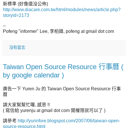
新標準 (好像還沒公佈)
http://www.diacare.com.tw/html/modules/news/article.php?
storyid=2173
--
Pofeng "informer" Lee, 李柏鋒, pofeng at gmail dot com
沒有留言:
Taiwan Open Source Resource 行事曆 (
by google calendar )
廣告一下 Yuren Ju 的 Taiwan Open Source Resource 行事
曆
請大家幫幫忙囉, 感恩 !!
( 寫信給 yurenju at gmail dot com 開權限就可以了 )
請參考
http://yurinfore.blogspot.com/2007/06/taiwan-open-
source-resource.html