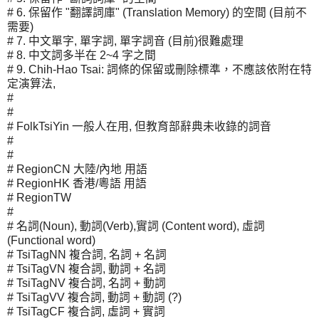
# 6. 保留作 "翻譯詞庫" (Translation Memory) 的空間 (目前不
需要)
# 7. 中文單字, 單字詞, 單字詞音 (目前)很難處理
# 8. 中文詞多半在 2~4 字之間
# 9. Chih-Hao Tsai: 詞條的保留或刪除標準，不應該依附在特
定演算法,
#
#
# FolkTsiYin 一般人在用, 但教育部辭典未收錄的詞音
#
#
# RegionCN 大陸/內地 用語
# RegionHK 香港/粵語 用語
# RegionTW
#
# 名詞(Noun), 動詞(Verb),實詞 (Content word), 虛詞
(Functional word)
# TsiTagNN 複合詞, 名詞 + 名詞
# TsiTagVN 複合詞, 動詞 + 名詞
# TsiTagNV 複合詞, 名詞 + 動詞
# TsiTagVV 複合詞, 動詞 + 動詞 (?)
# TsiTagCF 複合詞, 虛詞 + 實詞