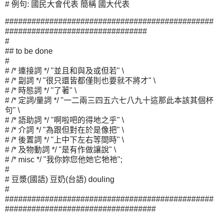
# 例句: 國民大會代表 簡稱 國大代表
###############################################
################################
#
## to be done
#
# /* 連接詞 */ "並且和與及或但若" \
# /* 副詞 */ "很只還皆都僅則也要就不將才" \
# /* 時態詞 */ "了著" \
# /* 定詞/量詞 */ "一二兩三四五六七八九十這那此本該其個杯
句" \
# /* 語助詞 */ "啊啦吧的得地之乎" \
# /* 介詞 */ "為跟但對在於是像把" \
# /* 後置詞 */ "上中下左右等間時" \
# /* 及物動詞 */ "是有作做讓說" \
# /* misc */ "我你妳您他她它牠祂";
#
# 豆漿(國語) 豆奶(台語) douling
#
###############################################
##################################