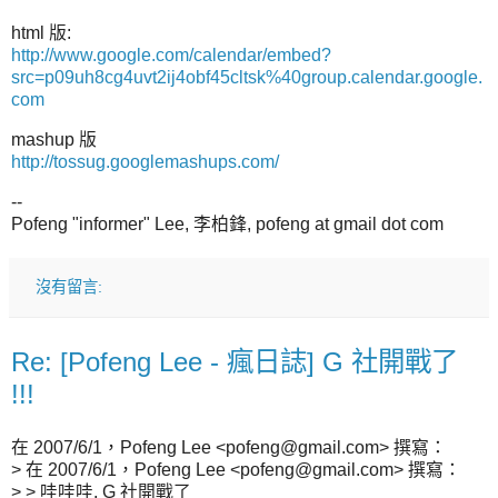
html 版:
http://www.google.com/calendar/embed?
src=p09uh8cg4uvt2ij4obf45cltsk%40group.calendar.google.
com
mashup 版
http://tossug.googlemashups.com/
--
Pofeng "informer" Lee, 李柏鋒, pofeng at gmail dot com
沒有留言:
Re: [Pofeng Lee - 瘋日誌] G 社開戰了
!!!
在 2007/6/1，Pofeng Lee <pofeng@gmail.com> 撰寫：
> 在 2007/6/1，Pofeng Lee <pofeng@gmail.com> 撰寫：
> > 哇哇哇, G 社開戰了