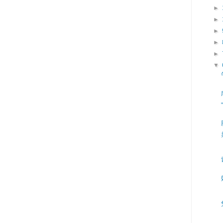
►
►
►
►
►
▼