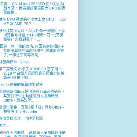
"事實上 GNU/Linux 跟 *BSD 用戶對此特
別有感， 因為要捨棄這兩大 CPU 的困
難度遠...
藏在 CPU 裡面的小小太上皇 CPU： Intel
ME 跟 AMD PSP
雖然我是小兒科，但我外傷一律照相，免
得背後有神醫上 FB 捅我一刀。 (平衡
報導) " 您找到我了，...
"因為一模一樣的案情, 只因為陳進福的子
女跟張翠萍的母親分開告, 變成兩個案
子, 一樣進了高等法院,...
林智群律師（klaw)
第三篇戰文 出來了 XDDDDD 忘了補上
2019 年自然人憑證與身分證合併的預
算是 30 億，如...
Inside 硬塞的網路趨勢觀察
脫離微軟 Office 是個漫長且痛苦的過程，
其實我很少主動建議別人脫離微軟
Office，因為對除...
沒錢付贖金！宜蘭3度「戒」微軟Office -
報導者 The Reporter
實價登錄修法 門牌全都露
終於 ...
9GAG 不信面試 高價請人令團隊無後顧