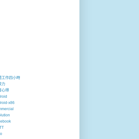
週工作四小時
歐力
書心得
roid
roid-x86
mercial
lution
cebook
TT
so