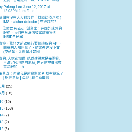
之憂 - 香港經濟日報 - TOPick - 職場
by Pofeng Lee June 12, 2017 at
12:03PM from Face...
請問有沒有大大對製作手機竊聽偵測器 (
IMSI-catcher detector ) 有興趣的? ...
一位陣亡 Fintech 創業家：在國外成熟的
服務，我們在台灣卻被當詐騙集團 -
INSIDE 硬塞...
真慘，難怪之前跟銀行要個讀取的 API，
開會的人都同意了，結果遲遲沒下文。
(交通幫，金融幫才是國...
真的, 大家都知道, 軌道建設就是先圈錢,
再決定炒地皮的地點, 你只是被推出來
當箭靶的 ... h...
張景森：再說我是前瞻影武者 就有點笨了
| 財經焦點 | 產經 | 聯合新聞網
5月
(25)
4月
(18)
16
(19)
15
(153)
14
(2)
13
(2)
12
(3)