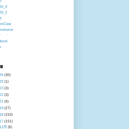
o
GI_0
GI_2
d
enClaw
ensource
v
tocol
b
6
檔
26
(30)
25
(1)
23
(3)
22
(3)
21
(4)
19
(27)
18
(153)
17
(151)
12月
(6)