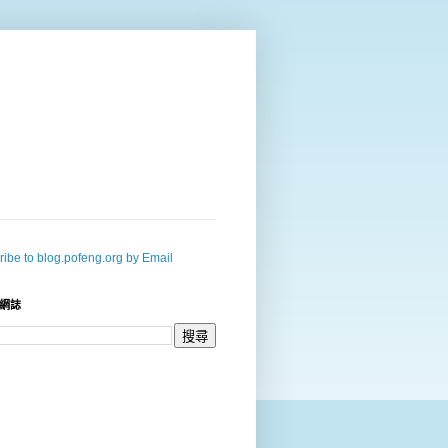
ibe to blog.pofeng.org by Email
網誌