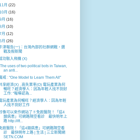
11月
(22)
10月
(16)
9月
(16)
8月
(10)
7月
(12)
6月
(26)
牛津報告(一)：台灣內部的社群網戰，選
戰及假新聞
成功駭入飛機 (X)
"The uses of two political bots in Taiwan,
an anti...
魔戒 : "One Model to Learn Them All"
共享經濟(X) , 高失業率(O) 電玩產業為何
暢旺？經濟學人：因為年輕人找不到好
工作: "報導認為...
電玩產業為何暢旺？經濟學人：因為年輕
人找不到好工作
好像可以來作網站了 !! 免跑醫院！「這4
類病患」可網路隔空看診 最快明年上
路 http://ift...
免跑醫院！「這4類病患」可網路隔空看
診 最快明年上路 | 生活 | 三立新聞網
SETN.COM