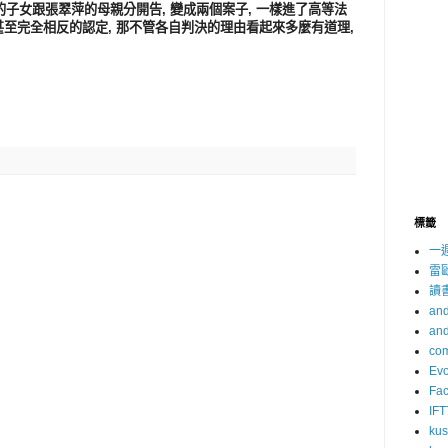
的子女跟張翠萍的母親分開告, 變成兩個案子, 一樣進了高等法
甚至完全相反的認定, 那不管各自判決的理由看起來多麼有道理,
標籤
一
雷
讀
and
and
com
Evo
Fa
IFT
ku