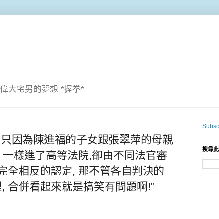
偉大宅男的夢想 *握拳*
Subscr
, 只因為陳進福的子女跟張翠萍的母親
搜尋此
, 一樣進了高等法院,卻由不同法官審
至完全相反的認定, 那不管各自判決的
, 合併看起來就是搞笑有問題啊!"