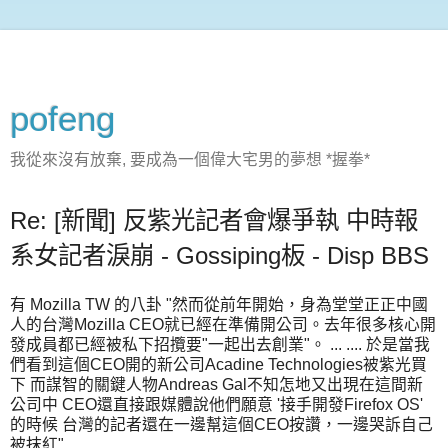
pofeng
我從來沒有放棄, 要成為一個偉大宅男的夢想 *握拳*
Re: [新聞] 反紫光記者會爆爭執 中時報
系女記者淚崩 - Gossiping板 - Disp BBS
有 Mozilla TW 的八卦 "然而從前年開始，身為堂堂正正中國
人的台灣Mozilla CEO就已經在準備開公司。去年很多核心開
發成員都已經被私下招攬要"一起出去創業"。 ... .... 於是當我
們看到這個CEO開的新公司Acadine Technologies被紫光買
下 而謀智的關鍵人物Andreas Gal不知怎地又出現在這間新
公司中 CEO還直接跟媒體說他們願意 '接手開發Firefox OS'
的時候 台灣的記者還在一邊幫這個CEO按讚，一邊哭訴自己
被抹紅"