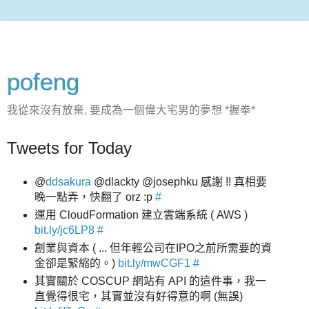
pofeng
我從來沒有放棄, 要成為一個偉大宅男的夢想 *握拳*
Tweets for Today
@
ddsakura
@dlackty @josephku 感謝 !! 真相要
晚一點弄，快翻了 orz :p
#
運用 CloudFormation 建立雲端系統 ( AWS )
bit.ly/jc6LP8
#
創業與資本 ( ... 但年輕公司在IPO之前所需要的資
金卻是緊縮的。)
bit.ly/mwCGF1
#
其實關於 COSCUP 網站有 API 的這件事，我一
直覺得很宅，其實並沒有好得意的啊 (無誤)