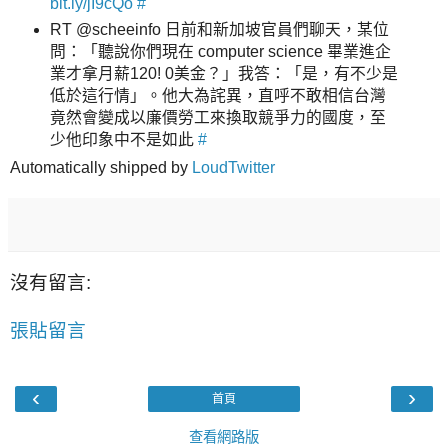
bit.ly/jI9cQo
#
RT @scheeinfo 日前和新加坡官員們聊天，某位
問：「聽說你們現在 computer science 畢業進企
業才拿月薪120! 0美金？」我答：「是，有不少是
低於這行情」。他大為詫異，直呼不敢相信台灣
竟然會變成以廉價勞工來換取競爭力的國度，至
少他印象中不是如此
#
Automatically shipped by
LoudTwitter
沒有留言:
張貼留言
‹
›
首頁
查看網路版