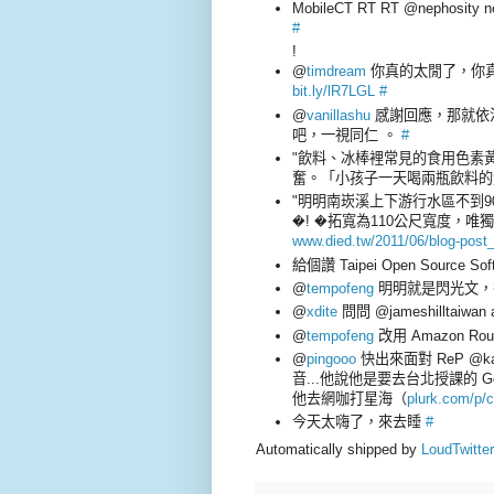
MobileCT RT RT @nephosity new 
#
!
@
timdream
你真的太閒了，你真的
bit.ly/lR7LGL
#
@
vanillashu
感謝回應，那就依法行
吧，一視同仁 。
#
"飲料、冰棒裡常見的食用色素
奮。「小孩子一天喝兩瓶飲料的
"明明南崁溪上下游行水區不到
�! �拓寬為110公尺寬度，唯獨義
www.died.tw/2011/06/blog-post
給個讚 Taipei Open Source Sof
@
tempofeng
明明就是閃光文，卻
@
xdite
問問 @jameshilltai
@
tempofeng
改用 Amazon Rout
@
pingooo
快出來面對 ReP @
音...他說他是要去台北授課的 Go
他去網咖打星海（
plurk.com/p/
今天太嗨了，來去睡
#
Automatically shipped by
LoudTwitter