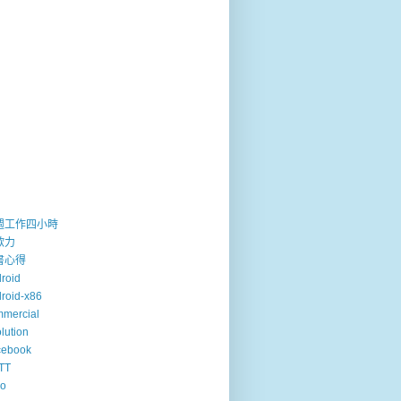
週工作四小時
歐力
書心得
roid
roid-x86
mercial
lution
cebook
TT
so