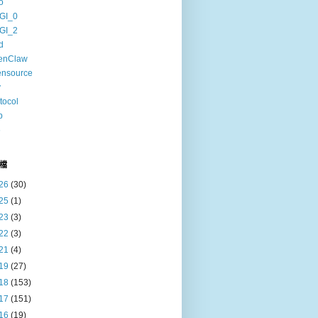
o
GI_0
GI_2
d
enClaw
ensource
v
tocol
b
6
檔
26
(30)
25
(1)
23
(3)
22
(3)
21
(4)
19
(27)
18
(153)
17
(151)
16
(19)