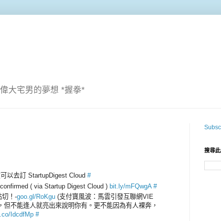
偉大宅男的夢想 *握拳*
Subscr
搜尋此
以去訂 StartupDigest Cloud
#
confirmed ( via Startup Digest Cloud )
bit.ly/mFQwgA
#
真貼切！-
goo.gl/RoKgu
(支付寶風波：馬雲引發互聯網VIE
當有，但不能逢人就亮出來說明你有。更不能因為有人裸奔，
t.co/IdcdfMp
#