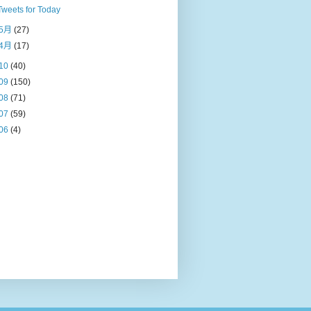
Tweets for Today
5月
(27)
4月
(17)
10
(40)
09
(150)
08
(71)
07
(59)
06
(4)