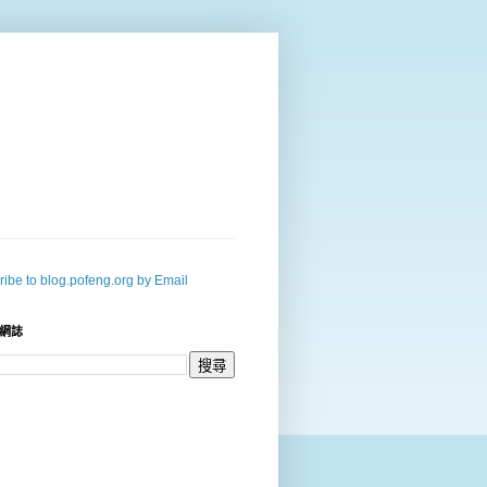
ibe to blog.pofeng.org by Email
網誌