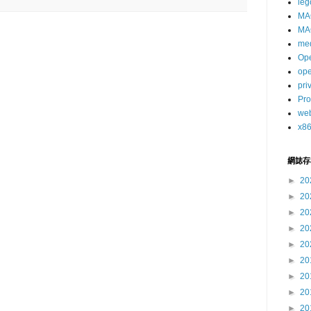
leg
MA
MA
me
Op
op
pri
Pro
we
x8
網誌存
►
20
►
20
►
20
►
20
►
20
►
20
►
20
►
20
►
20