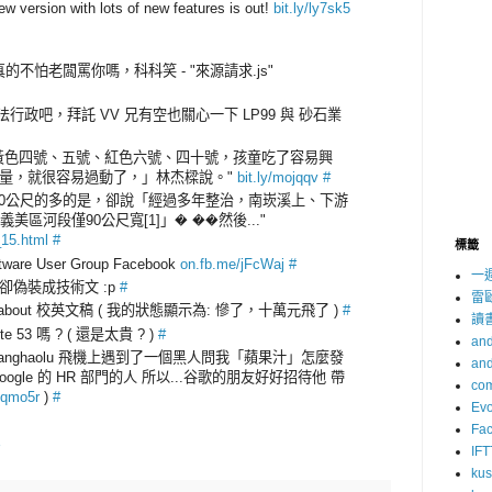
version with lots of new features is out!
bit.ly/ly7sk5
不怕老闆罵你嗎，科科笑 - "來源請求.js"
政吧，拜託 VV 兄有空也關心一下 LP99 與 砂石業
黃色四號、五號、紅色六號、四十號，孩童吃了容易興
量，就很容易過動了，」林杰樑說。"
bit.ly/mojqqv
#
90公尺的多的是，卻說「經過多年整治，南崁溪上、下游
美區河段僅90公尺寬[1]」� ��然後..."
_15.html
#
標籤
tware User Group Facebook
on.fb.me/jFcWaj
#
一
偽裝成技術文 :p
#
雷
wan about 校英文稿 ( 我的狀態顯示為: 慘了，十萬元飛了 )
#
讀
e 53 嗎 ? ( 還是太貴 ? )
#
and
kanghaolu 飛機上遇到了一個黑人問我「蘋果汁」怎麼發
and
ogle 的 HR 部門的人 所以...谷歌的朋友好好招待他 帶
com
cqmo5r
)
#
Evo
Fa
IFT
ku