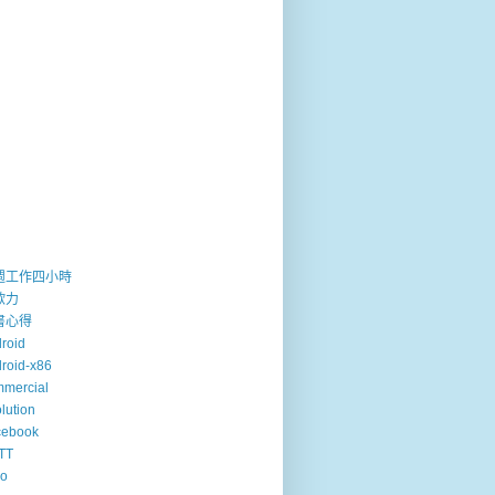
週工作四小時
歐力
書心得
roid
roid-x86
mercial
lution
cebook
TT
so