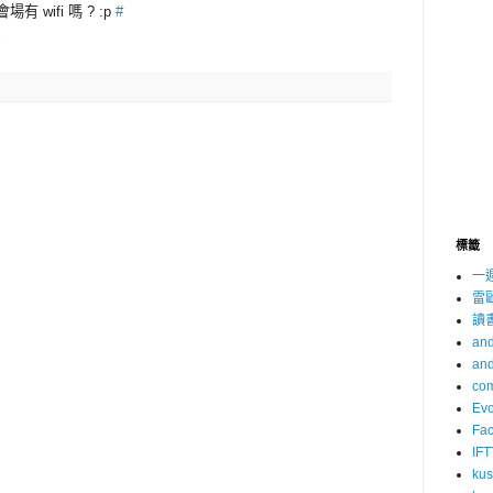
wifi 嗎 ? :p
#
標籤
一
雷
讀
and
and
com
Evo
Fa
IFT
ku