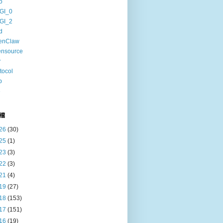
o
GI_0
GI_2
d
enClaw
ensource
v
tocol
b
6
檔
26
(30)
25
(1)
23
(3)
22
(3)
21
(4)
19
(27)
18
(153)
17
(151)
16
(19)