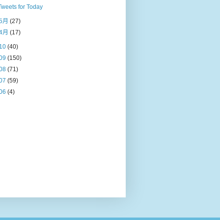
Tweets for Today
5月
(27)
4月
(17)
10
(40)
09
(150)
08
(71)
07
(59)
06
(4)