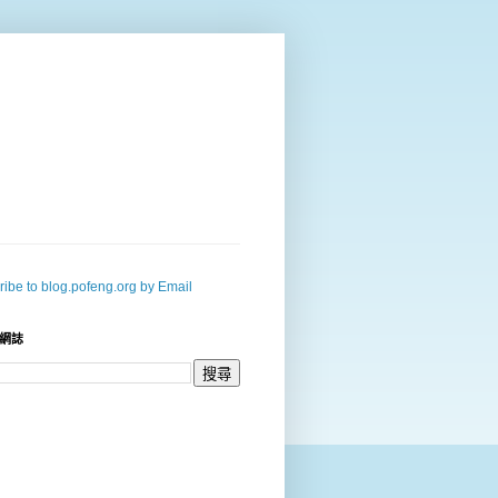
ibe to blog.pofeng.org by Email
網誌