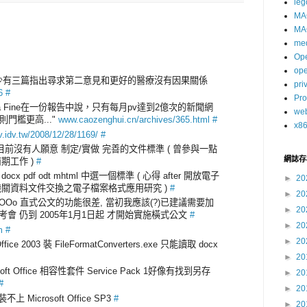
leg
MA
MA
me
Op
op
至少有三篇指出尋求第二意見和更好的醫療沒有因果關係
pri
6
#
Pro
Laura Fine在一份報告中說，只有每月pv達到2億次的新聞網
we
門檻更高..."
www.caozenghui.cn/archives/365.html
#
x8
v.idv.tw/2008/12/28/1169/
#
目前沒有人願意 制定/實做 完善的文件標準 ( 曾參與一點
網誌存
前期工作 )
#
ocx pdf odt mhtml 中選一個標準 ( 心得 after 開放電子
►
20
府機關資料文件交換之電子檔案格式應用研究 )
#
►
20
 OOo 直式公文的功能很差, 當初我應該(?)已建議需要加
►
20
考會 仍到 2005年1月1日起 才開始實施橫式公文
#
►
20
m
#
►
20
e 2003 裝 FileFormatConverters.exe 只能讀取 docx
►
20
oft Office 相容性套件 Service Pack 1好像有找到另存
►
20
#
►
20
Microsoft Office SP3
#
►
20