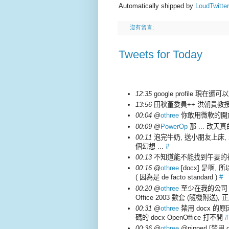
Automatically shipped by
LoudTwitter
沒有留言:
Tweets for Today
12:35
google profile 現在還可以
13:56
田秋堇委員++ 洪朝貴教授+
00:04
@
othree
你敢用微軟的開放格式
00:09
@
PowerOp
那 ... 改天真
00:11
泡完牛奶, 送小朋友上床, 上網
個幻想 ...
#
00:13
不知道能不能找到午妻的社群
00:16
@
othree
[docx] 是啊,
( 因為是 de facto standard )
#
00:20
@
othree
至少在我的公司 跟
Office 2003 數套 (隨機附送), 正
00:31
@
othree
禁用 docx 的原因 :
碼的 docx OpenOffice 打不開
#
00:36
@
othree
@pipperl [