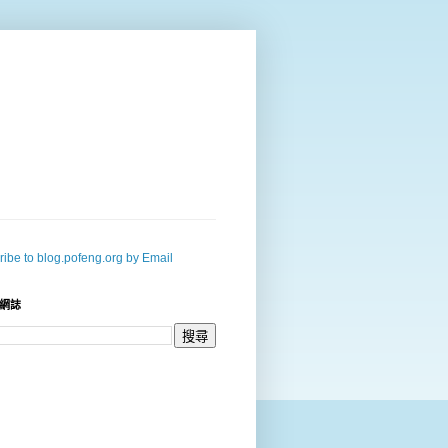
ibe to blog.pofeng.org by Email
網誌