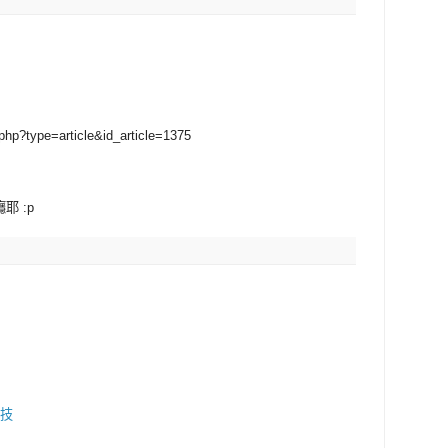
php?type=article&id_article=1375
耶 :p
技