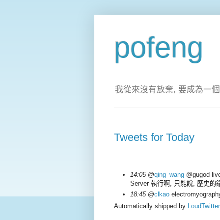
pofeng
我從來沒有放棄, 要成為一個
Tweets for Today
14:05
@
qing_wang
@gugod liv
Server 執行啊, 只能說, 歷史的
18:45
@
clkao
electromyogr
Automatically shipped by
LoudTwitter