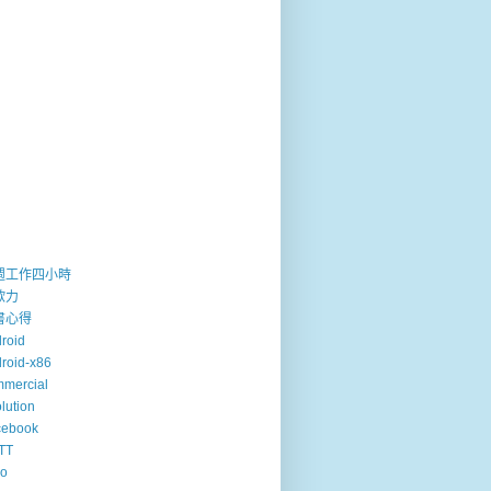
週工作四小時
歐力
書心得
roid
roid-x86
mercial
lution
cebook
TT
so