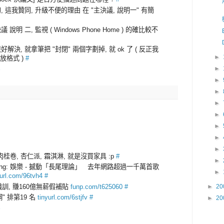
是的, 這我贊同, 升級不便的理由 在 "主決議, 說明一" 有簡
議 說明 二, 監視 ( Windows Phone Home ) 的確比較不
那很好解決, 就拿筆把 "封閉" 兩個字劃掉, 就 ok 了 ( 反正我
►
開放格式 )
#
►
►
►
►
►
►
►
►
 肉桂卷, 杏仁派, 霜淇淋, 就是沒買家具 :p
#
►
ding: 娛樂 - 撼動「長尾理論」 去年網路超過一千萬首歌
►
yurl.com/96tvh4
#
訓, 賺160億無薪假補貼
funp.com/t625060
#
►
20
" 排第19 名
tinyurl.com/6stjfv
#
►
20