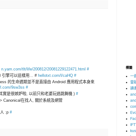
標籤
場
n.yam.com/tlt/life/200812/20081229122471.html
#
來 V8 引擎可以這樣用… #
hellotxt.com/l/caHQ
#
一
rocess 的生命週期並不是直接由 Android 應用程式本身來
雷
url.com/9sw3ss
#
讀
( 其實是很嫉妒啦, 以前只和老婆玩過跳舞機 )
#
and
xp> Canonical在找人, 關於系統及網管
and
com
人 :p
#
Evo
Fa
IFT
ku