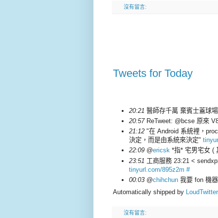
沒有留言:
Tweets for Today
20:21
醫師存千萬 棄賓士蓋球
20:57
ReTweet: @bcse 原
21:12
"在 Android 系統裡，p
決定，而是由系統來決定"
tiny
22:09
@
ericsk
*指* 宅男宅女 
23:51
工商服務 23:21 < send
tinyurl.com/895z2m
#
00:03
@
chihchun
我要 fon 機器
Automatically shipped by
LoudTwitter
沒有留言: