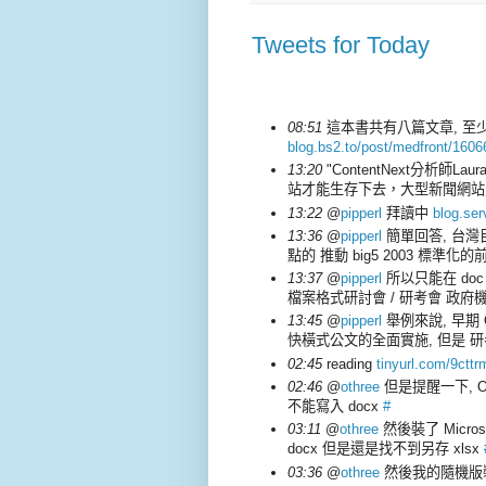
Tweets for Today
08:51
這本書共有八篇文章, 
blog.bs2.to/post/medfront/1606
13:20
"ContentNext分析師
站才能生存下去，大型新聞網站則
13:22
@
pipperl
拜讀中
blog.ser
13:36
@
pipperl
簡單回答, 台灣
點的 推動 big5 2003 標準化的
13:37
@
pipperl
所以只能在 doc d
檔案格式研討會 / 研考會 政
13:45
@
pipperl
舉例來說, 早期
快橫式公文的全面實施, 但是 研
02:45
reading
tinyurl.com/9cttr
02:46
@
othree
但是提醒一下, Offic
不能寫入 docx
#
03:11
@
othree
然後裝了 Micros
docx 但是還是找不到另存 xlsx
03:36
@
othree
然後我的隨機版裝不上 