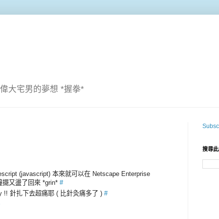
偉大宅男的夢想 *握拳*
Subscr
搜尋此
escript (javascript) 本來就可以在 Netscape Enterprise
鐘擺又盪了回來 *grin*
#
aphy !! 針扎下去超痛耶 ( 比針灸痛多了 )
#