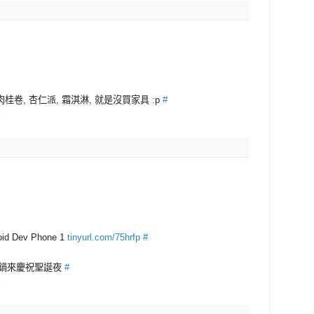
 肉桂卷, 杏仁派, 霜淇淋, 就是沒買家具 :p
#
id Dev Phone 1
tinyurl.com/75hrfp
#
辣鍋來慶祝聖誕夜
#