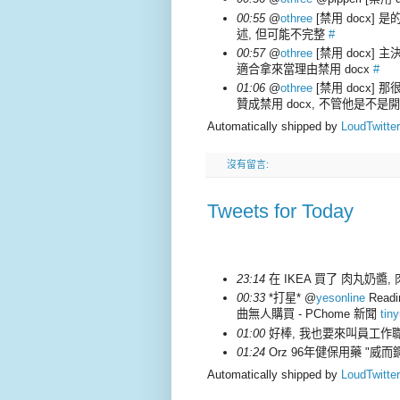
00:55
@
othree
[禁用 docx] 
述, 但可能不完整
#
00:57
@
othree
[禁用 docx] 主決
適合拿來當理由禁用 docx
#
01:06
@
othree
[禁用 docx] 
贊成禁用 docx, 不管他是不是
Automatically shipped by
LoudTwitter
沒有留言:
Tweets for Today
23:14
在 IKEA 買了 肉丸奶醬,
00:33
*打星* @
yesonline
Rea
曲無人購買 - PChome 新聞
tin
01:00
好棒, 我也要來叫員工作職
01:24
Orz 96年健保用藥 "威而鋼
Automatically shipped by
LoudTwitter