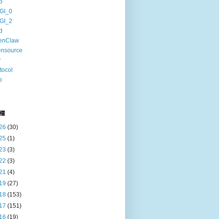
o
GI_0
GI_2
d
enClaw
ensource
v
tocol
b
6
檔
26
(30)
25
(1)
23
(3)
22
(3)
21
(4)
19
(27)
18
(153)
17
(151)
16
(19)