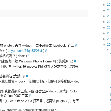
►
20
►
20
►
20
►
20
►
20
►
20
►
20
▼
20
放 photo , 再弄 widget 下去不就變成 facebook 了 ...
#
▼
+ (
tinyurl.com/24qn33/08cf
)
#
嗎 ? ( docx )
#
的來解釋一篇 Windows Phone Home 吧 ( 先感謝 :p)
#
, 看 twitter, 把 meeya 的正妹加入好友之後, 突然有
網站 (大誤) :p
#
 所以我反對使用 docx ( 無謂的升級 ) 但是可以接受使用 doc
 我管得到的工廠, 可能都會禁用 docx , 環境有 OOo,
版 Office 2007 三套
#
 (1) MS Office 2003 打不開 ( 還要裝 plugin ) (2) 有密
禁用 docx 決議文] 是否方便描述問題在哪裡 ?
#