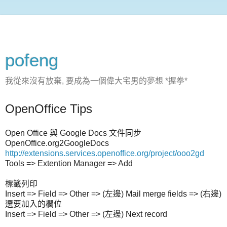
pofeng
我從來沒有放棄, 要成為一個偉大宅男的夢想 *握拳*
OpenOffice Tips
Open Office 與 Google Docs 文件同步
OpenOffice.org2GoogleDocs
http://extensions.services.openoffice.org/project/ooo2gd
Tools => Extention Manager => Add
標籤列印
Insert => Field => Other => (左邊) Mail merge fields => (右邊)
選要加入的欄位
Insert => Field => Other => (左邊) Next record