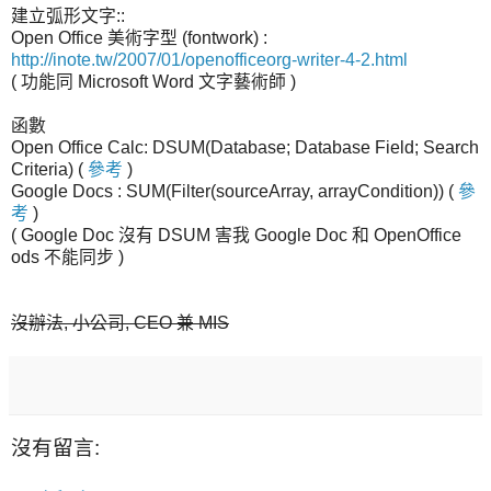
建立弧形文字::
Open Office 美術字型 (fontwork) :
http://inote.tw/2007/01/openofficeorg-writer-4-2.html
( 功能同 Microsoft Word 文字藝術師 )
函數
Open Office Calc: DSUM(Database; Database Field; Search
Criteria) (
參考
)
Google Docs : SUM(Filter(sourceArray, arrayCondition)) (
參
考
)
( Google Doc 沒有 DSUM 害我 Google Doc 和 OpenOffice
ods 不能同步 )
沒辦法, 小公司, CEO 兼 MIS
沒有留言: