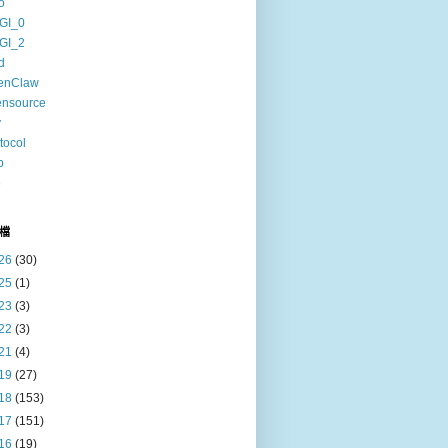
o
GI_0
GI_2
d
enClaw
ensource
v
tocol
b
6
檔
26
(30)
25
(1)
23
(3)
22
(3)
21
(4)
19
(27)
18
(153)
17
(151)
16
(19)