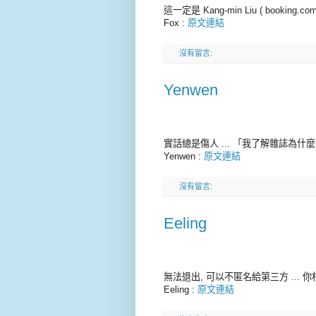
這一定是 Kang-min Liu ( booking.c
Fox :
原文連結
沒有留言:
Yenwen
實話總是傷人 ... 「我了解雜誌為
Yenwen :
原文連結
沒有留言:
Eeling
無法退出, 可以不匿名給第三方 ... 你
Eeling :
原文連結