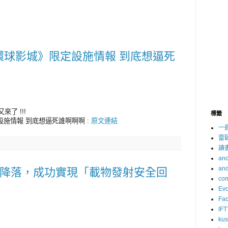
本環球影城》限定設施情報 到底想逼死
了 !!!
標籤
設施情報 到底想逼死誰啊啊啊 :
原文連結
一
雷
讀
and
and
火箭降落，成功實現「載物發射安全回
com
Evo
Fa
IFT
ku