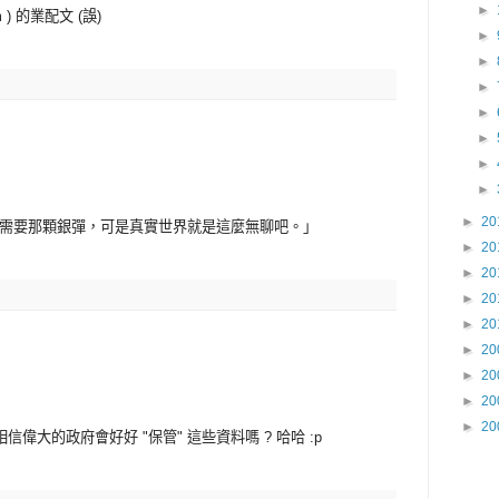
►
om ) 的業配文 (誤)
►
►
►
►
►
►
►
►
20
什麼需要那顆銀彈，可是真實世界就是這麼無聊吧。」
►
20
►
20
►
20
►
20
►
20
►
20
►
20
►
20
相信偉大的政府會好好 "保管" 這些資料嗎 ? 哈哈 :p