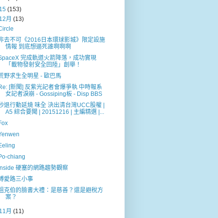
15
(153)
12月
(13)
Circle
非去不可《2016日本環球影城》限定設施
情報 到底想逼死誰啊啊啊
SpaceX 完成軌道火箭降落，成功實現
「載物發射安全回陸」創舉！
荒野求生全明星 - 歐巴馬
Re: [新聞] 反紫光記者會爆爭執 中時報系
女記者淚崩 - Gossiping板 - Disp BBS
秒退行動延燒 味全 決出清台灣UCC股權 |
A5 綜合要聞 | 20151216 | 主編精選 |...
Fox
Yenwen
Eeling
Po-chiang
Inside 硬塞的網路趨勢觀察
博愛路三小事
祖克伯的臉書大禮：是慈善？還是避稅方
案？
11月
(11)