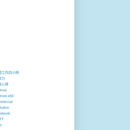
週工作四小時
歐力
書心得
roid
roid-x86
mercial
lution
cebook
TT
so