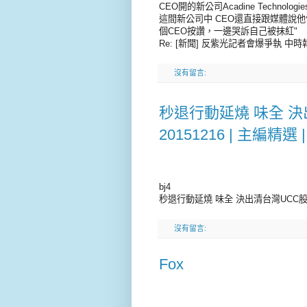
CEO開的新公司Acadine Technol
這間新公司中 CEO還直接跟媒體說他們願
個CEO按讚，一邊哭訴自己被抹紅"
Re: [新聞] 反紫光記者會爆爭執 中時報系女記
沒有留言:
秒退行動延燒 味全 決出
20151216 | 主編精選
bj4
秒退行動延燒 味全 決出清台灣UCC股權 | A
沒有留言:
Fox