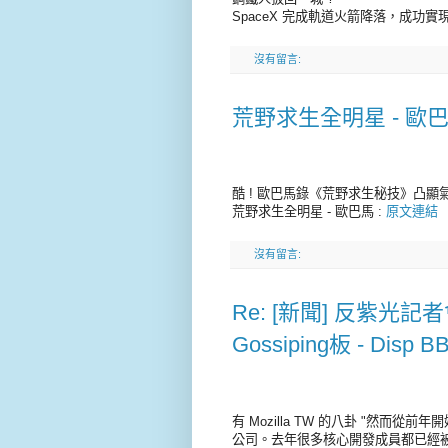
SpaceX 完成軌道火箭降落，成功
沒有留言:
荒野求生全明星 - 歐
酷 ! 歐巴馬錄《荒野求生秘技》凸顯
荒野求生全明星 - 歐巴馬 :
原文連結
沒有留言:
Re: [新聞] 反紫光
Gossiping板 - Disp B
有 Mozilla TW 的八卦 "然而從
公司。去年很多核心開發成員都已經被私下