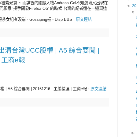
ogies被紫光買下 而謀智的關鍵人物Andreas Gal不知怎地又出現在
▼
20
意 '接手開發Firefox OS' 的時候 台灣的記者還在一邊幫這
▼
者淚崩 - Gossiping板 - Disp BBS :
原文連結
清台灣UCC股權 | A5 綜合要聞 |
 | 工商e報
5 綜合要聞 | 20151216 | 主編精選 | 工商e報 :
原文連結
►