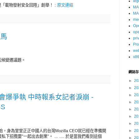
leg
實現「載物發射安全回陸」創舉！ :
原文連結
MA
MA
me
Op
op
巴馬
pri
Pro
we
x8
氣候變遷議題。
網誌存
►
20
►
20
►
20
記者會爆爭執 中時報系女記者淚崩 -
►
20
BS
►
20
►
20
►
20
前年開始，身為堂堂正正中國人的台灣Mozilla CEO就已經在準備開
►
20
招攬要"一起出去創業"。 ... .... 於是當我們看到這個
►
20