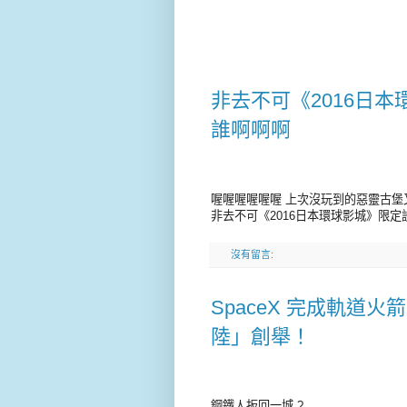
非去不可《2016日
誰啊啊啊
喔喔喔喔喔喔 上次沒玩到的惡靈古堡又來
非去不可《2016日本環球影城》限定
沒有留言:
SpaceX 完成軌道
陸」創舉！
鋼鐵人扳回一城 ?