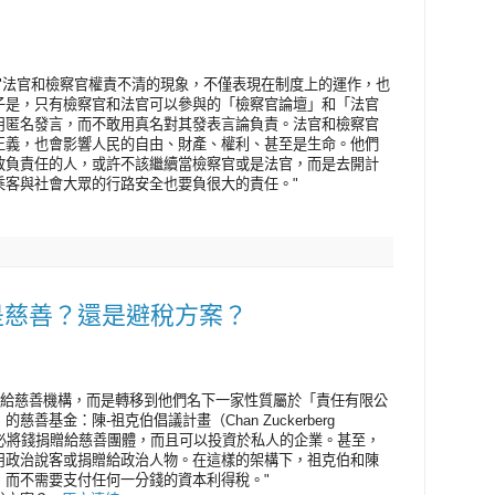
* "法官和檢察官權責不清的現象，不僅表現在制度上的運作，也
子是，只有檢察官和法官可以參與的「檢察官論壇」和「法官
用匿名發言，而不敢用真名對其發表言論負責。法官和檢察官
正義，也會影響人民的自由、財產、權利、甚至是生命。他們
敢負責任的人，或許不該繼續當檢察官或是法官，而是去開計
乘客與社會大眾的行路安全也要負很大的責任。"
是慈善？還是避稅方案？
錢捐贈給慈善機構，而是轉移到他們名下一家性質屬於「責任有限公
y, LLC）的慈善基金：陳-祖克伯倡議計畫（Chan Zuckerberg
們可以不必將錢捐贈給慈善團體，而且可以投資於私人的企業。甚至，
用政治說客或捐贈給政治人物。在這樣的架構下，祖克伯和陳
，而不需要支付任何一分錢的資本利得稅。"