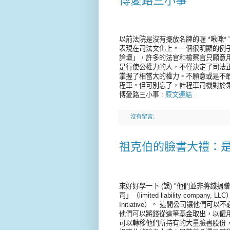
博愛路三小事
以前法院是沒有擺放名牌的喔 *啾咪
表現在司法文化上。一個很明顯的例
論壇」，許多的法官和檢察官只願意
是行使公權力的人，不僅決定了司法
掌握了相當大的權力。不願意或是不
程車。但可別忘了，計程車司機對於
博愛路三小事 :
原文連結
沒有留言:
祖克伯的臉書大禮：
來好好學一下 (誤) "他們並非將
司」（limited liability compan
Initiative）。 這間公司讓他
他們可以將錢從這筆基金取出，以僱
可以轉移他們所持有的大量臉書股份