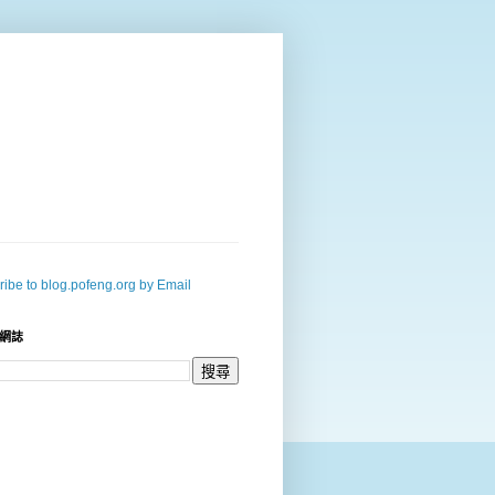
ibe to blog.pofeng.org by Email
網誌