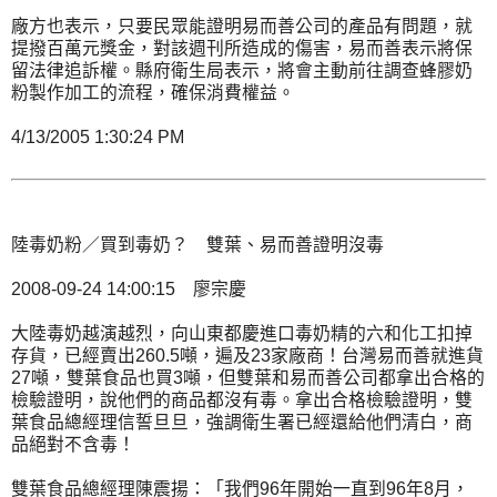
廠方也表示，只要民眾能證明易而善公司的產品有問題，就
提撥百萬元獎金，對該週刊所造成的傷害，易而善表示將保
留法律追訴權。縣府衛生局表示，將會主動前往調查蜂膠奶
粉製作加工的流程，確保消費權益。
4/13/2005 1:30:24 PM
陸毒奶粉／買到毒奶？ 雙葉、易而善證明沒毒
2008-09-24 14:00:15 廖宗慶
大陸毒奶越演越烈，向山東都慶進口毒奶精的六和化工扣掉
存貨，已經賣出260.5噸，遍及23家廠商！台灣易而善就進貨
27噸，雙葉食品也買3噸，但雙葉和易而善公司都拿出合格的
檢驗證明，說他們的商品都沒有毒。拿出合格檢驗證明，雙
葉食品總經理信誓旦旦，強調衛生署已經還給他們清白，商
品絕對不含毒！
雙葉食品總經理陳震揚：「我們96年開始一直到96年8月，