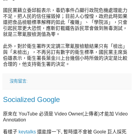
國民黨籍立委邱毅表示，毒奶事件凸顯行政院危機處理能力
不足，把人民的信任摧毀掉；目前人心惶惶，政府此時如果
還把食品檢驗標準解釋的如此「複雜」、「學院派」，只會
引起民眾更大恐慌，應斬釘截鐵告訴民眾會做到無毒測試，
就是三聚氰胺檢測值為零。
此外，對於衛生署昨天定調三聚氰胺檢驗結果只有「檢出」
與「未檢出」，不再另訂有數字的衛生標準，國民黨主席吳
伯雄表示，衛生署長葉金川上台幾個小時所做的決定是比較
合理的，他支持衛生署的決定。
沒有留言:
Socialized Google
原來在 YouTube 必須是 Video Owner(上傳者)才能加 Video
Annotation
看樣子
keytalks
還能撐一下, 暫時還不會被 Goole 巨人採死