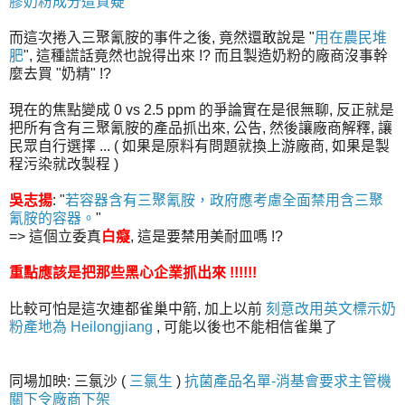
膠奶粉成分遭質疑
"
而這次捲入三聚氰胺的事件之後, 竟然還敢說是 "
用在農民堆
肥
", 這種謊話竟然也說得出來 !? 而且製造奶粉的廠商沒事幹
麼去買 "奶精" !?
現在的焦點變成 0 vs 2.5 ppm 的爭論實在是很無聊, 反正就是
把所有含有三聚氰胺的產品抓出來, 公告, 然後讓廠商解釋, 讓
民眾自行選擇 ... ( 如果是原料有問題就換上游廠商, 如果是製
程污染就改製程 )
吳志揚
: "
若容器含有三聚氰胺，政府應考慮全面禁用含三聚
氰胺的容器。
"
=> 這個立委真
白癡
, 這是要禁用美耐皿嗎 !?
重點應該是把那些黑心企業抓出來 !!!!!!
比較可怕是這次連都雀巢中箭, 加上以前
刻意改用英文標示奶
粉產地為 Heilongjiang
, 可能以後也不能相信雀巢了
同場加映: 三氯沙 (
三氯生
)
抗菌產品名單-消基會要求主管機
關下令廠商下架