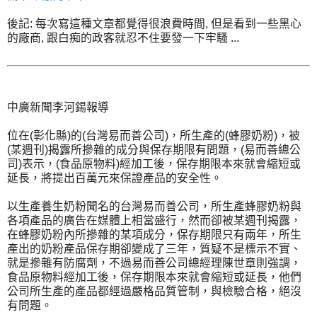
後記: 每次寫這種文章都覺得很浪費時間, 但是看到一些黑心
的廠商, 跟白痴的政客就忍不住要發一下牢騷 ...
中廣新聞李河錫報導
位在(彰化縣)的(台灣易而善公司)，所生產的(蜂膠奶粉)，被
(某週刊)揭露所摻雜的成分與保存期限有問題，(易而善總公
司)表示，(食品原物料)經加工後，保存期限本來就會縮短或
延長，將提出百萬元來保證產品的安全性。
以生產養生奶粉聞名的台灣易而善公司，所生產蜂膠奶粉與
各項產品的廣告在媒體上相當盛行，然而卻被某週刊揭露，
在蜂膠奶粉內所摻雜的某項成分，保存期限只有兩年，所生
產出的奶粉產品保存期卻變成了三年，質疑不是標示不實、
就是摻雜有防腐劑，不過易而善公司總經理陳世章則強調，
食品原物料經加工後，保存期限本來就會縮短或延長，他們
公司所生產的產品都經過嚴格品質管制，與檢驗合格，絕沒
有問題。