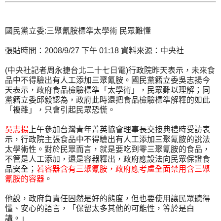
國民黨立委:三聚氰胺標準太學術 民眾難懂
張貼時間：2008/9/27 下午 01:18 資料來源：中央社
(中央社記者周永捷台北二十七日電)行政院昨天表示，未來食
品中不得驗出有人工添加三聚氰胺。國民黨籍立委吳志揚今
天表示，政府食品檢驗標準「太學術」，民眾難以理解；同
黨籍立委邱毅認為，政府此時還把食品檢驗標準解釋的如此
「複雜」，只會引起民眾恐慌。
吳志揚
上午參加台灣青年菁英協會理事長交接典禮時受訪表
示，行政院主張食品中不得驗出有人工添加三聚氰胺的說法
太學術性。對於民眾而言，就是要吃到零三聚氰胺的食品，
不管是人工添加，還是容器釋出，政府應設法向民眾保證食
品安全；
若容器含有三聚氰胺，政府應考慮全面禁用含三聚
氰胺的容器
。
他說，政府負責任固然是好的態度，但也要使用讓民眾聽得
懂、安心的語言，「保留太多其他的可能性，等於是白
講。」