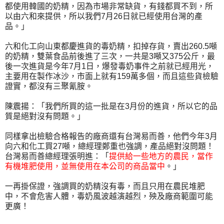
都使用韓國的奶精，因為市場非常缺貨，有錢都買不到，所
以由六和來提供，所以我們7月26日就已經使用台灣的產
品。」
六和化工向山東都慶進貨的毒奶精，扣掉存貨，賣出260.5噸
的奶精，雙葉食品前後進了三次，一共是3噸又375公斤，最
後一次進貨是今年7月1日，爆發毒奶事件之前就已經用光，
主要用在製作冰沙，市面上就有159萬多個，而且這些貨檢驗
證實，都沒有三聚氰胺。
陳震揚：「我們所買的這一批是在3月份的進貨，所以它的品
質是絕對沒有問題。」
同樣拿出檢驗合格報告的廠商還有台灣易而善，他們今年3月
向六和化工買27噸，總經理鄭重也強調，產品絕對沒問題！
台灣易而善總經理張明進：「
提供給一些地方的農民，當作
有機堆肥使用，並無使用在本公司的商品當中
。」
一再掛保證，強調買的奶精沒有毒，而且只用在農民堆肥
中，不會危害人體，毒奶風波越演越烈，殃及廠商範圍可能
更廣！