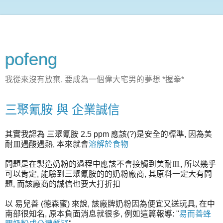
pofeng
我從來沒有放棄, 要成為一個偉大宅男的夢想 *握拳*
三聚氰胺 與 企業誠信
其實我認為 三聚氰胺 2.5 ppm 應該(?)是安全的標準, 因為美
耐皿遇酸遇熱, 本來就會
溶解於食物
問題是在製造奶粉的過程中應該不會接觸到美耐皿, 所以幾乎
可以肯定, 能驗到三聚氰胺的的奶粉廠商, 其原料一定大有問
題, 而該廠商的誠信也要大打折扣
以 易兒善 (德森蜜) 來說, 該廠牌奶粉因為便宜又送玩具, 在中
南部很知名, 原本負面消息就很多, 例如這篇報導: "
易而善蜂