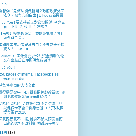
Ddio
楊智傑／急修法罰假新聞？政府誤解外國
法令、傷害言論自由 | ETtoday新聞雲
Hug You ! 要支持或反對都沒關係, 至少去
看一下15-2, 和 19-1 好嗎 ?
【民報】​擬修選罷法 競選罷免廣告禁止
境外資金資助
美國創業成功者親身告白：不要當天使投
資人！ - INSIDE
Solidot | 中国计划要求公共资金资助的论
文在出版后立即提供免费阅读
Hug you !
250 pages of internal Facebook files
were just dum...
特急件小周的人渣文本
覺得需要蠻牛: 可以幫我開個轉診單嗎 , 剛
剛把帳號跟金額 email 給你了
哈哈哈哈哈哈, 之前健保署不是信誓旦旦,
說健保卡不會合併身份證 !!! "行政院國
發會預計2020...
黨意跟民意不一樣, 難道不是人頭黨員搞
出來的嗎? 不改制度, 換誰有差嗎 ?
11月
(17)