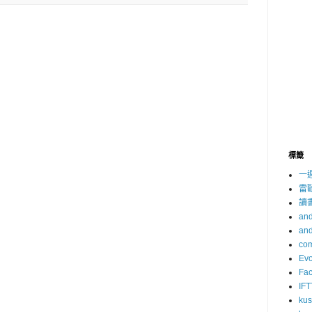
標籤
一
雷
讀
and
and
com
Evo
Fa
IFT
ku