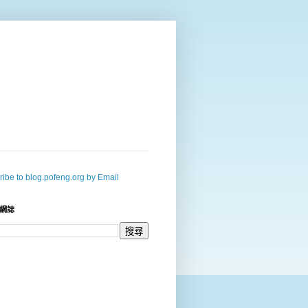
ibe to blog.pofeng.org by Email
網誌