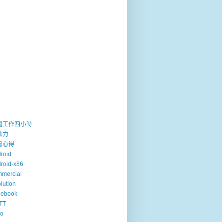
週工作四小時
歐力
書心得
roid
roid-x86
mercial
lution
cebook
TT
so