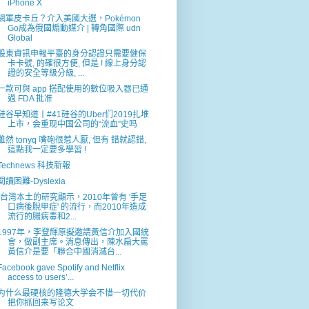
iPhone X
網軍皮卡丘？介入美國大選，Pokémon
Go成為俄國煽動媒介 | 轉角國際 udn
Global
股東資訊申報平臺的身分認證只需要健保
卡卡號, 的確很方便, 但是 ! 線上身分認
證的安全等級分級, ...
一款可與 app 搭配使用的數位吸入器已通
過 FDA 批准
硅谷早知道丨#41硅谷的Uber们2019扎堆
上市，会重现中国公司的“流血”史吗
雖然 tonyq 嘴砲很惹人厭, 但有 錯就認錯,
這點我一定要多學習 !
Technews 科技新報
閱讀困難-Dyslexia
"台灣本土的研究顯示，2010年曾有 '手足
口病後脫甲症' 的流行，而2010年造成
流行的腸病毒和2...
1997年，李登輝原擬邀請黃信介加入國統
會，做副主席。消息傳出，陳水扁大罵
黃信介是要「聯合中國消滅台...
Facebook gave Spotify and Netflix
access to users’...
为什么最硬核的隆德大学会不惜一切代价
把你抓回来写论文