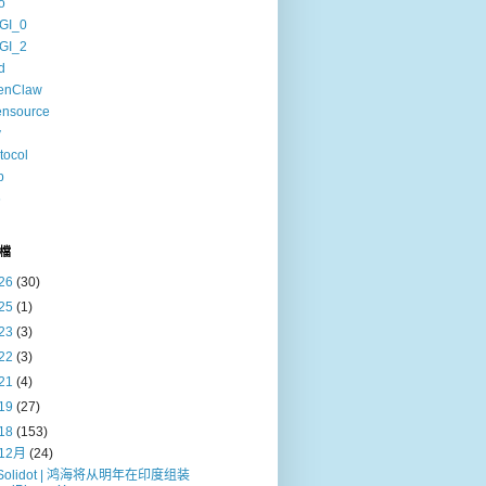
o
GI_0
GI_2
d
enClaw
ensource
v
tocol
b
6
檔
26
(30)
25
(1)
23
(3)
22
(3)
21
(4)
19
(27)
18
(153)
12月
(24)
Solidot | 鸿海将从明年在印度组装