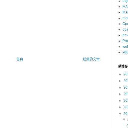
leg
MA
MA
me
Op
op
pri
Pro
we
x8
首頁
較舊的文章
網誌存
►
20
►
20
►
20
►
20
►
20
►
20
▼
20
▼