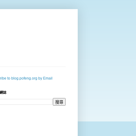
ibe to blog.pofeng.org by Email
網誌