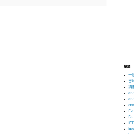
標籤
一
雷
讀
and
and
com
Evo
Fa
IFT
ku