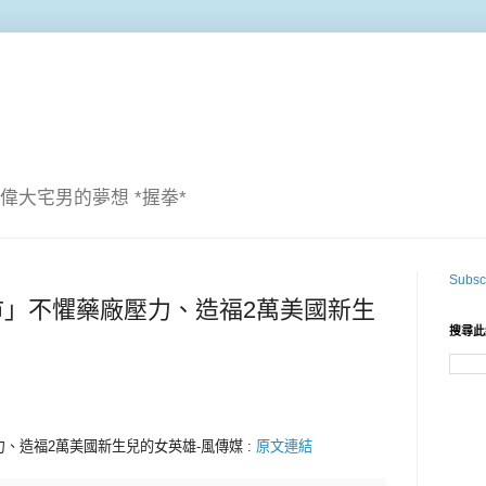
偉大宅男的夢想 *握拳*
Subscr
市」不懼藥廠壓力、造福2萬美國新生
搜尋此
、造福2萬美國新生兒的女英雄-風傳媒 :
原文連結