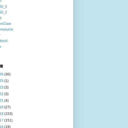
o
GI_0
GI_2
d
enClaw
ensource
v
tocol
b
6
檔
26
(30)
25
(1)
23
(3)
22
(3)
21
(4)
19
(27)
18
(153)
17
(151)
16
(19)