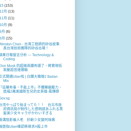
15
(153)
12月
(13)
11月
(11)
10月
(9)
9月
(6)
8月
(15)
Winston Chen - 台灣工程師的矽谷故事:
真台灣技術團隊的矽谷出場！
蘋果日報留言分析 — Technology &
Coding
Elon Musk 的超級高鐵有譜了，將實現低
氣壓超音速運輸
正式開通Uber啦 | 白爛大雜燴2 Bailan
Mix
「這藥有毒，不能上市」不懼藥廠壓力、
造福2萬美國新生兒的女英雄-風傳媒
Gov.sg
台湾やっぱり始まってた！！ 台北市政
府資訊局が制作した透明感あふれる黒
髪美少女キャラがかわいすぎる
淚溝陰影催人老 妙齡少女變阿珠媽
報道指Uber確認將尋求A股上市