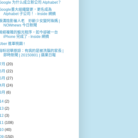
Google 为什么成立新公司 Alphabet？
Google重大組織變更，更名成為
Alphabet 子公司！ - Inside 網摘
淚溝陰影催人老 妙齡少女變阿珠媽 |
NOWnews 今日新聞
曾經複雜的驗光程序，如今卻被一台
iPhone 完成了 - Inside 網摘
Uber 進軍桃園 !
母盼冠華原諒：有病的是被洗腦的家長 |
即時新聞 | 20150801 | 蘋果日報
7月
(20)
6月
(22)
5月
(27)
4月
(24)
3月
(6)
14
(2)
13
(2)
12
(3)
11
(108)
10
(40)
09
(150)