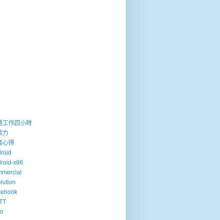
週工作四小時
歐力
書心得
roid
roid-x86
mercial
lution
cebook
TT
so