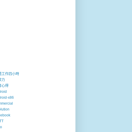
週工作四小時
歐力
書心得
roid
roid-x86
mercial
lution
cebook
TT
so