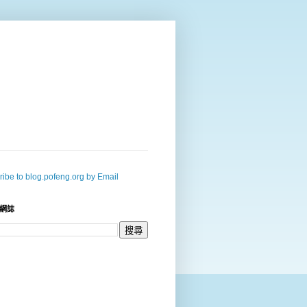
ibe to blog.pofeng.org by Email
網誌