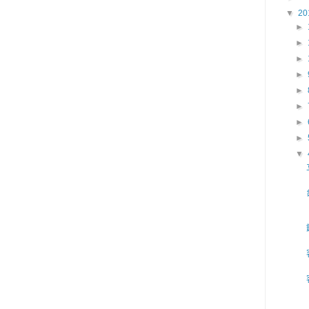
▼
20
►
►
►
►
►
►
►
►
▼