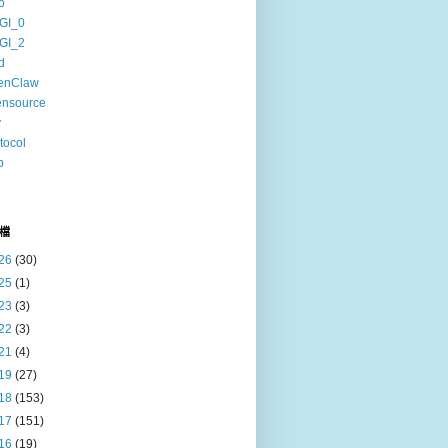
o
GI_0
GI_2
d
enClaw
ensource
v
tocol
b
6
檔
26
(30)
25
(1)
23
(3)
22
(3)
21
(4)
19
(27)
18
(153)
17
(151)
16
(19)