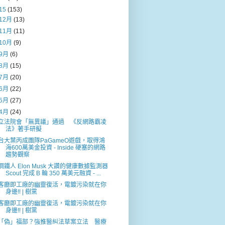
15
(153)
12月
(13)
11月
(11)
10月
(9)
9月
(6)
8月
(15)
7月
(20)
6月
(22)
5月
(27)
4月
(24)
立法院會「無異議」通過 《反網路霸凌
法》著手研擬
台大葉丙成團隊PaGameO遊戲，取得鴻
海600萬美金投資 - Inside 硬塞的網路
趨勢觀察
鋼鐵人 Elon Musk 大讚的健康數據監測器
Scout 完成 B 輪 350 萬美元融資 - ...
客廳即工廠的幽靈復活，電鍍污染就在你
身邊!! | 樹黨
客廳即工廠的幽靈復活，電鍍污染就在你
身邊!! | 樹黨
「偽」福部？強推醫糾法草案立法 醫療