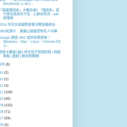
(function(d, s, id) { ...
「福建莆田系」大戰百度!! 「莆田系」是
什麼及其前世今生 - 心靜自然涼 - udn
部落格
2014 年亞太區國際旅客消費金額排名
HBO紀錄片 揭露山達基控制名人內幕
Google 開放 ARC 給所有開發者！
Windows、Mac、Linux、Chrome OS
上...
悠遊卡董座1變2 柯文哲不悅想砍薪 | 財經
焦點 | 產經 | 聯合新聞網
3月
(6)
14
(2)
13
(2)
12
(3)
11
(108)
10
(40)
09
(150)
08
(71)
07
(59)
06
(4)