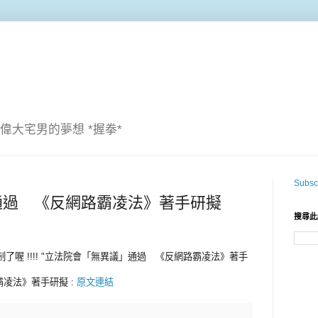
偉大宅男的夢想 *握拳*
Subscr
通過 《反網路霸凌法》著手研擬
搜尋此
制了喔 !!!! "立法院會「無異議」通過 《反網路霸凌法》著手
凌法》著手研擬 :
原文連結