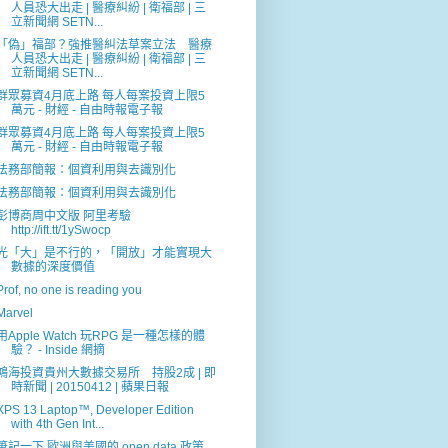
人員恐大出走 | 醫療糾紛 | 衛福部 | 三
立新聞網 SETN...
「偽」福部？強推醫糾法草案立法 醫療
人員恐大出走 | 醫療糾紛 | 衛福部 | 三
立新聞網 SETN...
群眾募資4月底上路 每人每案投資上限5
萬元 - 財經 - 自由時報電子報
群眾募資4月底上路 每人每案投資上限5
萬元 - 財經 - 自由時報電子報
法務部簡報：個資利用與去識別化
法務部簡報：個資利用與去識別化
彭博商周中文版 阿里考驗
http://ift.tt/1ySwocp
光「大」是不行的，「開放」才能實現大
數據的深度價值
Prof, no one is reading you
Marvel
用Apple Watch 玩RPG 是一種怎樣的體
驗？ - Inside 網摘
鴻海投資貴州大數據交易所 持股2成 | 即
時新聞 | 20150412 | 蘋果日報
XPS 13 Laptop™, Developer Edition
with 4th Gen Int...
筆記一下 歐洲與美國的 open data 政策