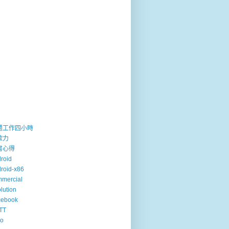
週工作四小時
歐力
書心得
roid
roid-x86
mercial
lution
cebook
TT
so