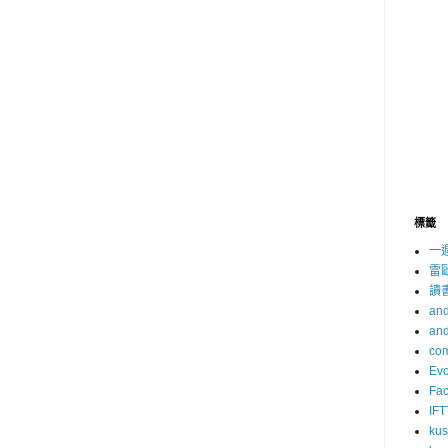
標籤
一
雷
讀
and
and
com
Evo
Fa
IFT
ku