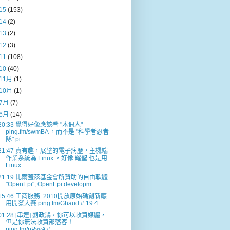
15
(153)
14
(2)
13
(2)
12
(3)
11
(108)
10
(40)
11月
(1)
10月
(1)
7月
(7)
6月
(14)
20:33 覺得好像應該看 "木偶人"
ping.fm/swmBA ，而不是 "科學者忍者
隊" pi...
21:47 真有趣，展望的電子病歷，主機端
作業系統為 Linux ，好像 耀聖 也是用
Linux ...
21:19 比爾蓋茲基金會所贊助的自由軟體
"OpenEpi", OpenEpi developm...
15:46 工商服務: 2010開放原始碼創新應
用開發大賽 ping.fm/Ghaud # 19:4...
01:28 [串連] 劉政鴻，你可以收買媒體，
但是你無法收買部落客！
ping.fm/pPyyA #...