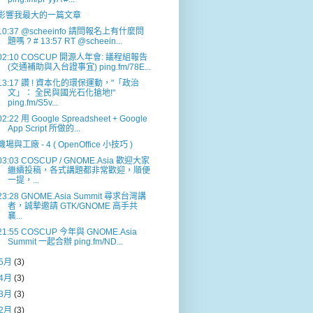
影響我最大的一篇文章
10:37 @scheeinfo 請問報名上有什麼問
題嗎 ? # 13:57 RT @scheein...
02:10 COSCUP 開源人年會: 議程組報告
(交通補助與入台證事宜) ping.fm/78E...
13:17 讚 ! 資本化的環保運動，"「政治
文」： 全民與國光石化搶地!"
ping.fm/S5v...
02:22 用 Google Spreadsheet + Google
App Script 所做的...
機場與工廠 - 4 ( OpenOffice 小技巧 )
03:03 COSCUP / GNOME.Asia 歡迎大家
繼續投稿，各式講題都非常歡迎，順便
一提，...
23:28 GNOME.Asia Summit 尋求台灣講
者，誠摯邀請 GTK/GNOME 高手共
襄...
21:55 COSCUP 今年與 GNOME.Asia
Summit 一起合辦 ping.fm/ND...
5月
(3)
4月
(3)
3月
(3)
2月
(3)