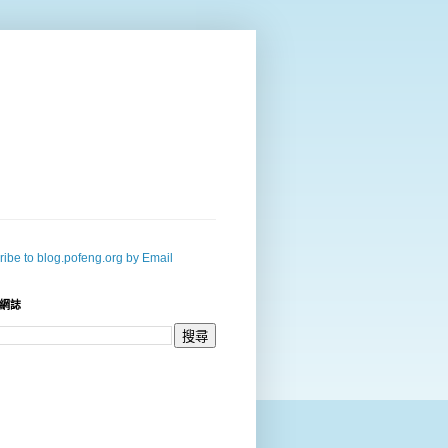
ibe to blog.pofeng.org by Email
網誌