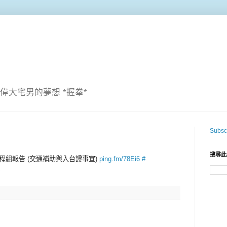
偉大宅男的夢想 *握拳*
Subscr
搜尋此
 議程組報告 (交通補助與入台證事宜)
ping.fm/78Ei6
#