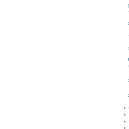
►
►
►
►