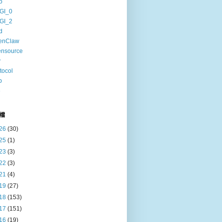
o
GI_0
GI_2
d
enClaw
ensource
v
tocol
b
6
檔
26
(30)
25
(1)
23
(3)
22
(3)
21
(4)
19
(27)
18
(153)
17
(151)
16
(19)