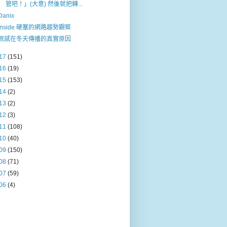
管吧！」(大意) 然後就把轉...
Danix
Inside 硬塞的網路趨勢觀察
流感在冬天傳播的真實原因
17
(151)
16
(19)
15
(153)
14
(2)
13
(2)
12
(3)
11
(108)
10
(40)
09
(150)
08
(71)
07
(59)
06
(4)