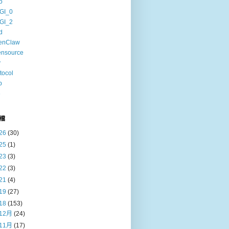
o
GI_0
GI_2
d
enClaw
ensource
v
tocol
b
6
檔
26
(30)
25
(1)
23
(3)
22
(3)
21
(4)
19
(27)
18
(153)
12月
(24)
11月
(17)