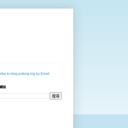
ibe to blog.pofeng.org by Email
網誌