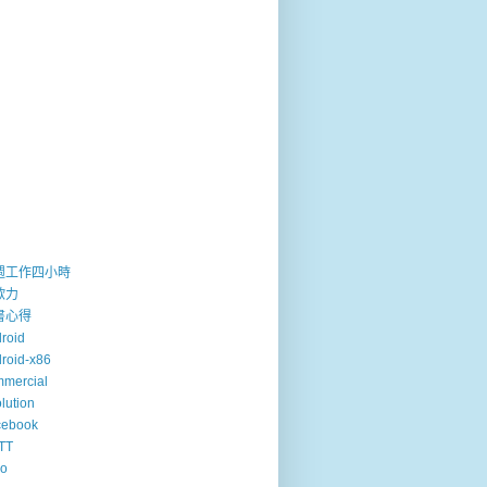
週工作四小時
歐力
書心得
roid
roid-x86
mercial
lution
cebook
TT
so