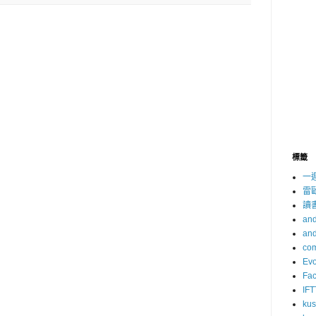
標籤
一
雷
讀
and
and
com
Evo
Fa
IFT
ku