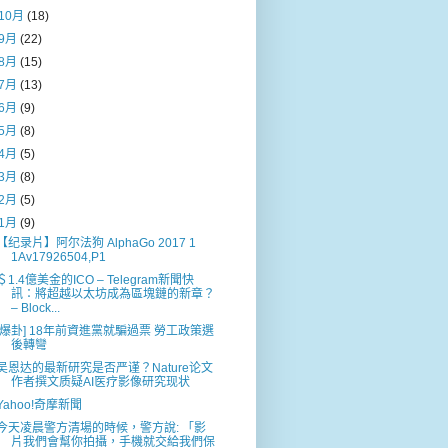
10月
(18)
9月
(22)
8月
(15)
7月
(13)
6月
(9)
5月
(8)
4月
(5)
3月
(8)
2月
(5)
1月
(9)
【纪录片】阿尔法狗 AlphaGo 2017 1
1Av17926504,P1
＄1.4億美金的ICO – Telegram新聞快
訊：將超越以太坊成為區塊鏈的新章？
– Block...
[爆卦] 18年前資進黨就騙過票 勞工政策選
後轉彎
吴恩达的最新研究是否严谨？Nature论文
作者撰文质疑AI医疗影像研究现状
Yahoo!奇摩新聞
今天凌晨警方清場的時候，警方說: 「影
片我們會幫你拍攝，手機就交給我們保