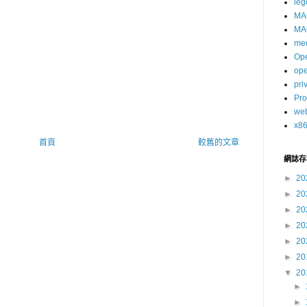
leg
MA
MA
me
Op
op
pri
Pro
we
x8
首頁
較舊的文章
網誌存
►
20
►
20
►
20
►
20
►
20
►
20
▼
20
►
►