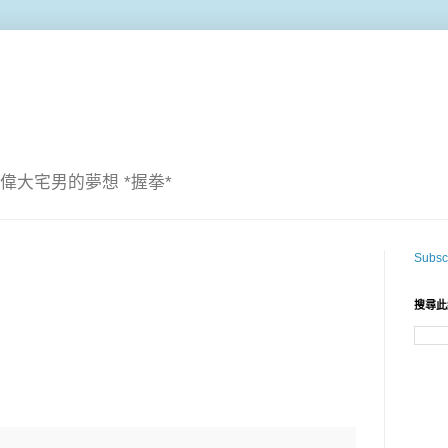
偉大宅男的夢想 *握拳*
Subscr
搜尋此