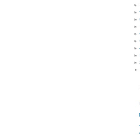
►
►
►
►
►
►
►
►
►
▼