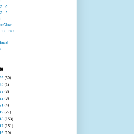
o
GI_0
GI_2
d
enClaw
ensource
v
tocol
b
6
檔
26
(30)
25
(1)
23
(3)
22
(3)
21
(4)
19
(27)
18
(153)
17
(151)
16
(19)