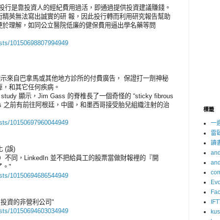
上投行是靠投資人的經紀費用過活，即通過提供投資建議賺錢。
街精英無法寫出誠實的研 報，因此投行轉而利用研究報告幫助
便於理解，如同公立醫院低廉的健保費用逼出學名藥等問
osts/10150698807994949
，就會顯示來自巴拿馬或其他地方診所的付費廣告， 保證打一劑神秘
痺，和其它任何疾病。
y 顯示，Jim Gass 的脊椎長了一個奇怪的 “sticky fibrous
 Gass 之前有前往阿根廷，中國，和墨西哥接受胎兒組織注射的治
標籤
osts/10150697960044949
一
雷
讀
 (誤)
and
微軟）不同，LinkedIn 並不把給員工的股票當做財報裡的『開
and
。"
com
osts/10150694686544949
Evo
Fa
 Musk 投資的非營利公司"
IFT
osts/10150694603034949
ku