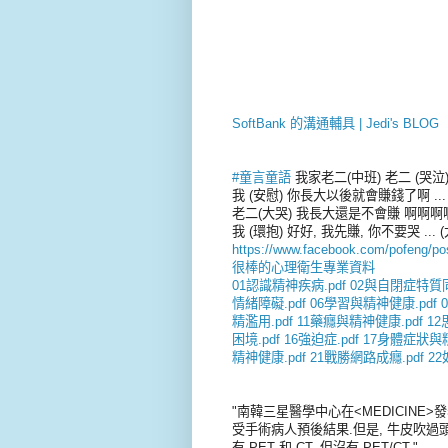
SoftBank 的溝通輔具 | Jedi's BLOG
#‎
童言童語‬
我家老二(中班) 老二 (哭泣
我 (安慰) 你長大以後就會賺錢了啊 ...
老二(大哭) 我長大還是不會賺 啊啊啊
我 (環抱) 好好, 我先賺, 你不要哭 ... 
https://www.facebook.com/pofeng/p
很棒的心理衛生專業資料
01認識精神疾病.pdf
02與自閉症特質同
情緒障礙.pdf
06學習與精神健康.pdf
精濫用.pdf
11藥癮與精神健康.pdf
12
困境.pdf
16強迫症.pdf
17身體症狀與精
精神健康.pdf
21戰勝網路成癮.pdf
2
"南韓三星醫學中心在<MEDICINE>發表
受手術病人預後結果.但是, 牛皮吹過頭了, 
有 PET 和 CT, 但沒有 PET/CT."