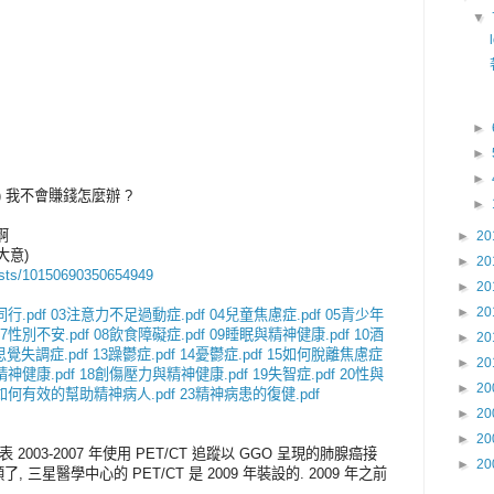
▼
►
►
►
) 我不會賺錢怎麼辦 ?
►
啊
►
20
(大意)
►
20
osts/10150690350654949
►
20
►
20
行.pdf
03注意力不足過動症.pdf
04兒童焦慮症.pdf
05青少年
07性別不安.pdf
08飲食障礙症.pdf
09睡眠與精神健康.pdf
10酒
►
20
思覺失調症.pdf
13躁鬱症.pdf
14憂鬱症.pdf
15如何脫離焦慮症
►
20
神健康.pdf
18創傷壓力與精神健康.pdf
19失智症.pdf
20性與
►
20
2如何有效的幫助精神病人.pdf
23精神病患的復健.pdf
►
20
►
20
 2003-2007 年使用 PET/CT 追蹤以 GGO 呈現的肺腺癌接
►
20
三星醫學中心的 PET/CT 是 2009 年裝設的. 2009 年之前