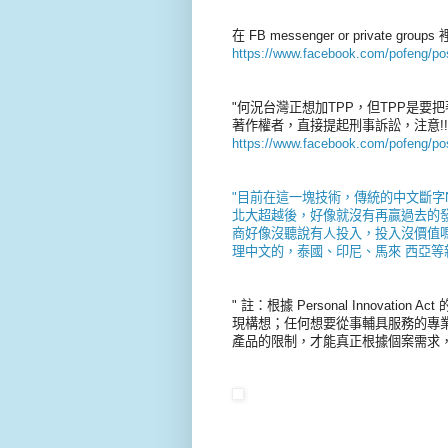
在 FB messenger or private gr
https://www.facebook.com/pofeng/p
"何況台灣正想加TPP，但TPP是要把
著作權者，直接提起刑事訴訟，注意!!
https://www.facebook.com/pofeng/p
"目前在這一塊技術，傳統的中文斷字
北大超越後，好像就沒有再贏過去的
商好像沒聽說有人投入，投入沒價值
理中文的，泰國、印尼、馬來 西亞等
" 註：根據 Personal Innovation
現構想；任何想要從事輔具服務的專業人
產品的限制，才能真正根據個案需求