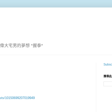
偉大宅男的夢想 *握拳*
Subscr
搜尋此
osts/10150699207019949