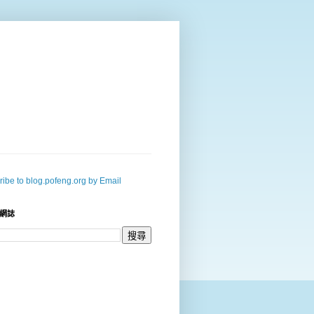
ibe to blog.pofeng.org by Email
網誌