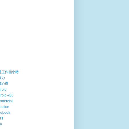
週工作四小時
歐力
書心得
roid
roid-x86
mercial
lution
cebook
TT
so