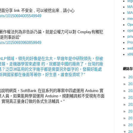
leg
MA
oups 裡面分享 link 不安全 , 可以被挖出來 , 請小心
MA
osts/10150694005549949
me
Op
op
著作權法列為非告訴乃論，就是公權力可以對 Cosplay有觸犯
pri
是刑事訴訟"
osts/10150693960859949
Pro
we
x8
NLP領域，領先的好像是在北大，早幾年是中研院領先，但被
發展。走機器學習來處理 的，就都是中國的廠商了，台灣的廠
嗎？泛亞洲區用的文字幾乎都是需要另外斷字的，發展好能處
網誌存
新興國家都在後面等著你，好生意，誰會投資呢？"
►
20
►
20
 Act 的說明網頁，SoftBank 在這系列的專案中四處運用 Arduino 實
►
20
員，如果能夠學習運用 Arduino，規劃輔具較不受現有市面
►
20
，實現真正量身訂做的各式生活輔具。"
►
20
►
20
►
20
►
20
▼
20