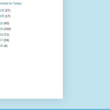
Tweets for Today
5月
(27)
4月
(17)
10
(40)
09
(150)
08
(71)
07
(59)
06
(4)