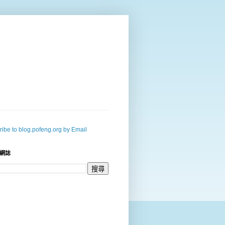
ibe to blog.pofeng.org by Email
網誌