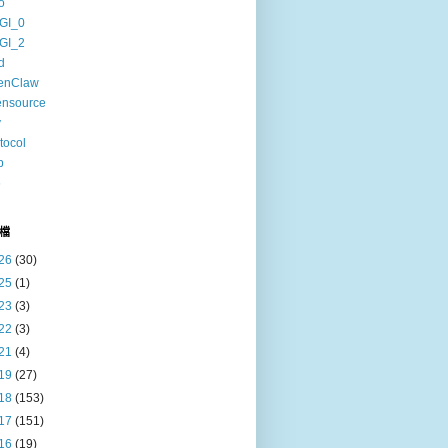
o
GI_0
GI_2
d
enClaw
ensource
v
tocol
b
6
檔
26
(30)
25
(1)
23
(3)
22
(3)
21
(4)
19
(27)
18
(153)
17
(151)
16
(19)