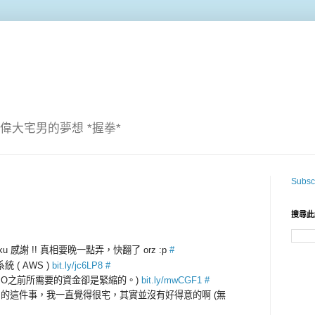
偉大宅男的夢想 *握拳*
Subscr
搜尋此
phku 感謝 !! 真相要晚一點弄，快翻了 orz :p
#
系統 ( AWS )
bit.ly/jc6LP8
#
在IPO之前所需要的資金卻是緊縮的。)
bit.ly/mwCGF1
#
API 的這件事，我一直覺得很宅，其實並沒有好得意的啊 (無