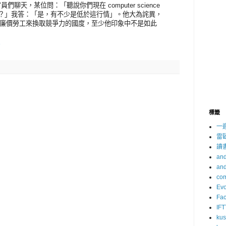
坡官員們聊天，某位問：「聽說你們現在 computer science
美金？」我答：「是，有不少是低於這行情」。他大為詫異，
廉價勞工來換取競爭力的國度，至少他印象中不是如此
標籤
一
雷
讀
and
and
com
Evo
Fa
IFT
ku