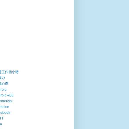
週工作四小時
歐力
書心得
roid
roid-x86
mercial
lution
cebook
TT
so