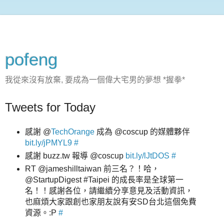
pofeng
我從來沒有放棄, 要成為一個偉大宅男的夢想 *握拳*
Tweets for Today
感謝 @
TechOrange
成為 @coscup 的媒體夥伴
bit.ly/jPMYL9
#
感謝 buzz.tw 報導 @coscup
bit.ly/lJtDOS
#
RT @jameshilltaiwan 前三名？！哈，
@StartupDigest #Taipei 的成長率是全球第一
名！！感謝各位，請繼續分享意見及活動資訊，
也麻煩大家跟創也家朋友說有安SD台北這個免費
資源。:P
#