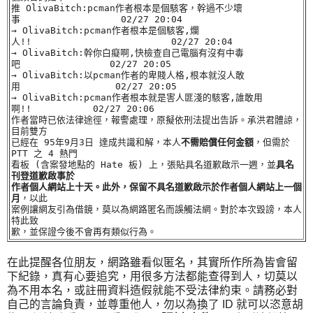
推
OlivaBitch
:pcman作者根本是個駭客，幹過不少壞
事 02/27 20:04
→
OlivaBitch
:pcman作者根本是個駭客,爛
人!! 02/27 20:04
→
OlivaBitch
:幹你白癡啊,快檢查自己電腦有沒有中毒
吧 02/27 20:05
→
OlivaBitch
:以pcman作者的卑賤人格,根本就沒人敢
用 02/27 20:05
→
OlivaBitch
:pcman作者根本就是害人匪淺的駭客,誰敢用
啊!! 02/27 20:06
作者當時已依法律途徑，報警處理，原擬依刑法提出告訴。承洪君體諒，
目前雙方
已經在 95年9月3日 達成共識和解，本人
不需賠償任何金額
，但需於
PTT 之 4 熱門
看板 (含案發地點的 Hate 板) 上，張貼具名道歉啟示一週，並
具名
刊登道歉啟事於
作者個人網站上十天。此外，保留不具名道歉啟示於作者個人網站上一
個
月
，以此
案例讓網友引為借鏡，莫以為網路匿名而誤觸法網。對於本次毀謗，本人
特此致
歉，並保證今後不會再有類似行為。
在此提醒各位朋友，網路雖看似匿名，其實所作所為皆會留
下紀錄，真有心要追究，用很多方法都能查得到人，切莫以
為不用本名，或註冊資料造假就能不受法律約束。請務必對
自己的言論負責，並尊重他人，勿以為換了 ID 就可以恣意胡