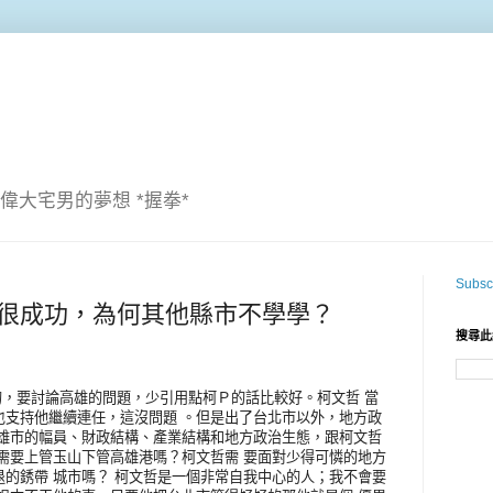
偉大宅男的夢想 *握拳*
Subscr
滯洪池很成功，為何其他縣市不學學？
搜尋此
真的，要討論高雄的問題，少引用點柯Ｐ的話比較好。柯文哲 當
也支持他繼續連任，這沒問題 。但是出了台北市以外，地方政
 雄市的幅員、財政結構、產業結構和地方政治生態，跟柯文哲
需要上管玉山下管高雄港嗎？柯文哲需 要面對少得可憐的地方
的銹帶 城市嗎？ 柯文哲是一個非常自我中心的人；我不會要