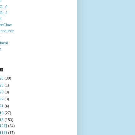
o
GI_0
GI_2
d
enClaw
ensource
v
tocol
b
6
檔
26
(30)
25
(1)
23
(3)
22
(3)
21
(4)
19
(27)
18
(153)
12月
(24)
11月
(17)