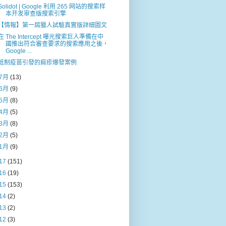
Solidot | Google 利用 265 网站的搜索样
本开发审查版搜索引擎
【情報】第一屆獵人試驗真實版詳細圖文
在 The Intercept 曝光搜索巨人準備在中
國推出符合審查要求的搜索應用之後，
Google ...
抵制疫苗引發的痲疹爆發案例
7月
(13)
6月
(9)
5月
(8)
4月
(5)
3月
(8)
2月
(5)
1月
(9)
17
(151)
16
(19)
15
(153)
14
(2)
13
(2)
12
(3)