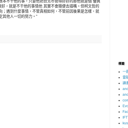
根本不干他的事，只要他把台北市管得好好的那他就是個 優異
很好，就是不干他的事情他 其實不會隨便去插嘴。但柯文哲的
傾向；遇到什麼事情，不管真相如何，不管前因後果是怎樣，就
定其他人一切的努力。"
標籤
一
雷
讀
and
and
com
Evo
Fa
IFT
ku