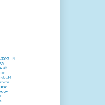
週工作四小時
歐力
書心得
roid
roid-x86
mercial
lution
cebook
TT
so