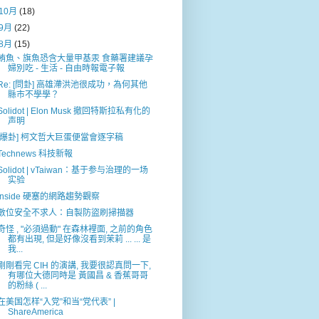
10月
(18)
9月
(22)
8月
(15)
鮪魚、旗魚恐含大量甲基汞 食藥署建議孕
婦別吃 - 生活 - 自由時報電子報
Re: [問卦] 高雄滯洪池很成功，為何其他
縣市不學學？
Solidot | Elon Musk 撤回特斯拉私有化的
声明
[爆卦] 柯文哲大巨蛋便當會逐字稿
Technews 科技新報
Solidot | vTaiwan：基于参与治理的一场
实验
Inside 硬塞的網路趨勢觀察
數位安全不求人：自製防盜刷掃描器
奇怪 , "必須過動" 在森林裡面, 之前的角色
都有出現, 但是好像沒看到茉莉 ... ... 是
我...
剛剛看完 CIH 的演講, 我要很認真問一下,
有哪位大德同時是 黃國昌 & 香蕉哥哥
的粉絲 ( ...
在美国怎样“入党”和当“党代表” |
ShareAmerica