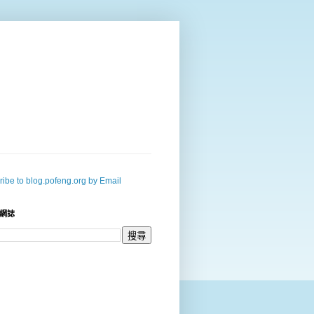
ibe to blog.pofeng.org by Email
網誌