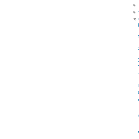
►
►
▼