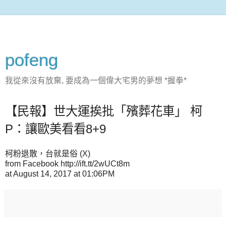
pofeng
我從來沒有放棄, 要成為一個偉大宅男的夢想 *握拳*
【民報】世大運挨批「殯葬花車」 柯
P：讓歐美看看8+9
柯粉退散，台就是俗 (X)
from Facebook http://ift.tt/2wUCt8m
at August 14, 2017 at 01:06PM