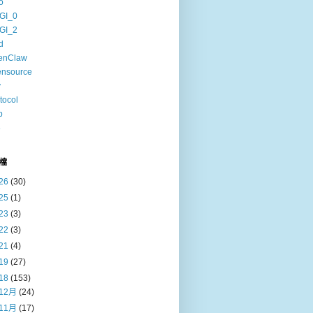
o
GI_0
GI_2
d
enClaw
ensource
v
tocol
b
6
檔
26
(30)
25
(1)
23
(3)
22
(3)
21
(4)
19
(27)
18
(153)
12月
(24)
11月
(17)