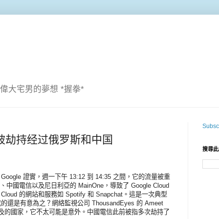
偉大宅男的夢想 *握拳*
Subscr
le 流量被劫持经过俄罗斯和中国
搜尋此
oogle 證實，週一下午 13:12 到 14:35 之間，它的流量被重
、中國電信以及尼日利亞的 MainOne，導致了 Google Cloud
oud 的網站和服務如 Spotify 和 Snapchat。這是一次典型
是有意為之？網絡監視公司 ThousandEyes 的 Ameet
和涉及的國家，它不太可能是意外。中國電信此前被指多次劫持了