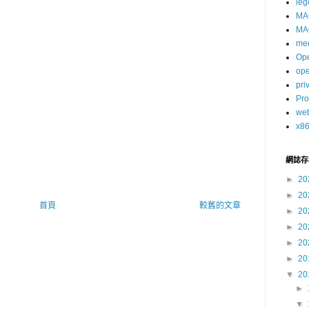
leg
MA
MA
me
Op
op
pri
Pro
we
x8
網誌存
►
20
►
20
首頁
較舊的文章
►
20
►
20
►
20
►
20
▼
20
►
▼