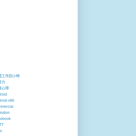
週工作四小時
歐力
書心得
roid
roid-x86
mercial
lution
cebook
TT
so