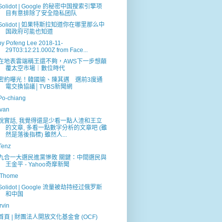
Solidot | Google 的秘密中国搜索引擎项
目有意排除了安全隐私团队
Solidot | 如果特斯拉知道你在哪里那么中
国政府可能也知道
by Pofeng Lee 2018-11-
29T03:12:21.000Z from Face...
在地表雲端稱王還不夠，AWS下一步想顛
覆太空市場｜數位時代
密約曝光！韓國瑜、陳其邁 選前3度通
電交換協議│TVBS新聞網
Po-chiang
Ivan
說實話, 我覺得還是少看一點人渣和王立
的文章, 多看一點數字分析的文章吧 (雖
然是落後指標) 雖然人...
Tenz
九合一大選民進黨慘敗 關鍵：中間選民與
王金平 - Yahoo奇摩新聞
iThome
Solidot | Google 流量被劫持经过俄罗斯
和中国
Irvin
首頁 | 財團法人開放文化基金會 (OCF)