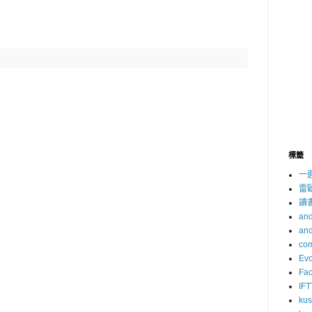
標籤
一
雷
讀
and
and
com
Evo
Fa
IFT
ku