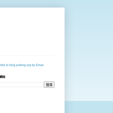
ibe to blog.pofeng.org by Email
網誌