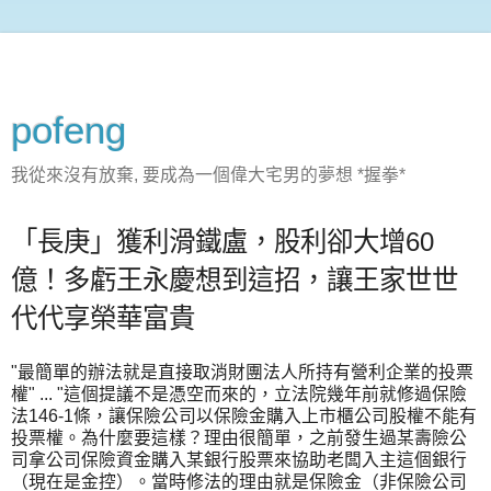
pofeng
我從來沒有放棄, 要成為一個偉大宅男的夢想 *握拳*
「長庚」獲利滑鐵盧，股利卻大增60
億！多虧王永慶想到這招，讓王家世世
代代享榮華富貴
"最簡單的辦法就是直接取消財團法人所持有營利企業的投票
權" ... "這個提議不是憑空而來的，立法院幾年前就修過保險
法146-1條，讓保險公司以保險金購入上市櫃公司股權不能有
投票權。為什麼要這樣？理由很簡單，之前發生過某壽險公
司拿公司保險資金購入某銀行股票來協助老闆入主這個銀行
（現在是金控）。當時修法的理由就是保險金（非保險公司