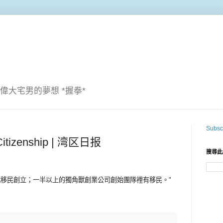
偉大宅男的夢想 *握拳*
Subscr
. Citizenship | 湾区日报
搜尋此
二代移民創立；一半以上的獨角獸創業公司創始團隊裡有移民。"