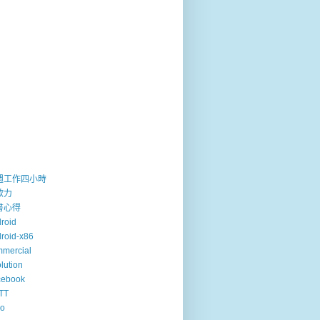
週工作四小時
歐力
書心得
roid
roid-x86
mercial
lution
cebook
TT
so