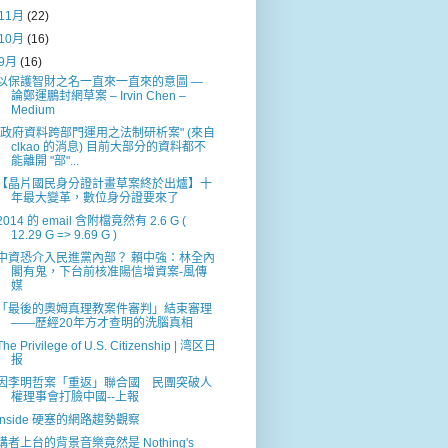
11月
(22)
10月
(16)
9月
(16)
以保護智財之名一直來一直來的意圖 —
論鄭運鵬封網草案 – Irvin Chen –
Medium
"政府資料跨部門運用之法制研析案" (來自
clkao 的消息) 目前大部分的資料都不
能離開 "部"...
【晶片國民身分證計畫草案終於出爐】十
年最大變革，數位身分證要來了
2014 的 email 含附檔竟然有 2.6 G (
12.29 G => 9.69 G )
中資恐介入民進黨內部？ 賴中強：林全內
閣有鬼，下台前核准陽信增資案-風傳
媒
「最後的奧姆真理教案件審判」結束審理
——歷經20年方才查明的洗腦真相
The Privilege of U.S. Citizenship | 湾区日
报
因李明哲案「重返」聯合國 民團突破人
權理事會打臉中國--上報
Inside 硬塞的網路趨勢觀察
講者上台的背景音樂竟然是 Nothing's