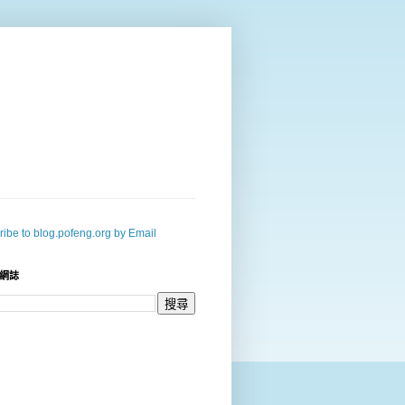
ibe to blog.pofeng.org by Email
網誌