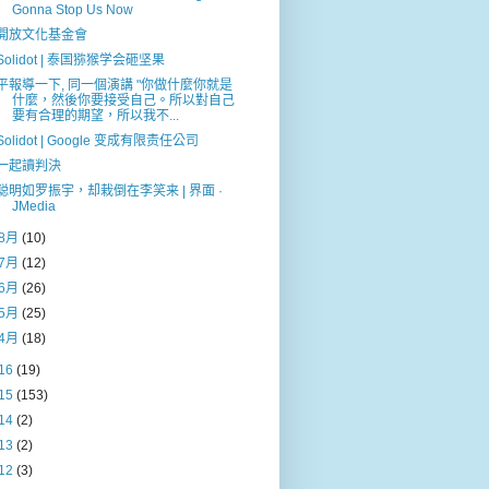
Gonna Stop Us Now
開放文化基金會
Solidot | 泰国猕猴学会砸坚果
平報導一下, 同一個演講 "你做什麼你就是
什麼，然後你要接受自己。所以對自己
要有合理的期望，所以我不...
Solidot | Google 变成有限责任公司
一起讀判決
聪明如罗振宇，却栽倒在李笑来 | 界面 ·
JMedia
8月
(10)
7月
(12)
6月
(26)
5月
(25)
4月
(18)
16
(19)
15
(153)
14
(2)
13
(2)
12
(3)