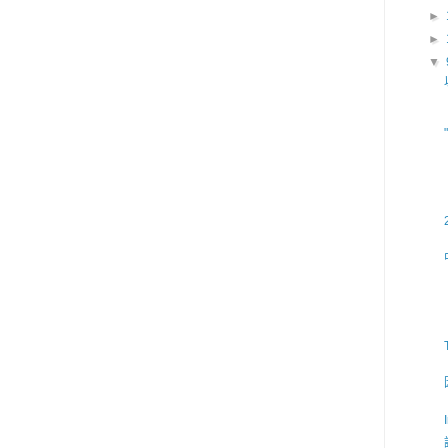
►
►
▼