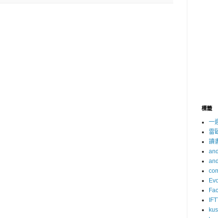
標籤
一
雷
讀
and
and
com
Evo
Fa
IFT
ku