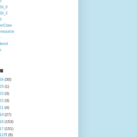
o
GI_0
GI_2
d
enClaw
ensource
v
tocol
b
6
檔
26
(30)
25
(1)
23
(3)
22
(3)
21
(4)
19
(27)
18
(153)
17
(151)
12月
(6)