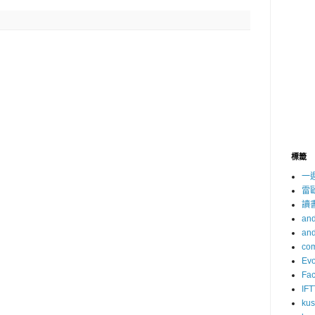
標籤
一
雷
讀
and
and
com
Evo
Fa
IFT
ku