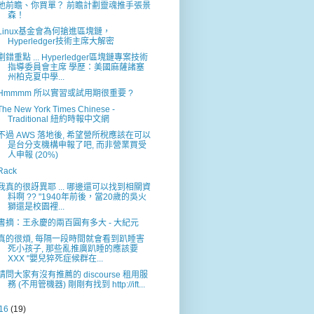
他前瞻、你買單？ 前瞻計劃靈魂推手張景
森！
Linux基金會為何搶進區塊鏈，
Hyperledger技術主席大解密
劃錯重點 ... Hyperledger區塊鏈專案技術
指導委員會主席 學歷：美國麻薩諸塞
州柏克夏中學...
Hmmmm 所以實習或試用期很重要 ?
The New York Times Chinese -
Traditional 紐約時報中文網
不過 AWS 落地後, 希望營所稅應該在可以
是台分支機構申報了吧, 而非營業買受
人申報 (20%)
Rack
我真的很訝異耶 ... 哪邊還可以找到相關資
料啊 ?? "1940年前後，當20歲的吳火
獅還是校園裡...
書摘：王永慶的兩百圓有多大 - 大紀元
真的很煩, 每隔一段時間就會看到趴睡害
死小孩子, 那些亂推廣趴睡的應該要
XXX "嬰兒猝死症候群在...
請問大家有沒有推薦的 discourse 租用服
務 (不用管機器) 剛剛有找到 http://ift...
16
(19)