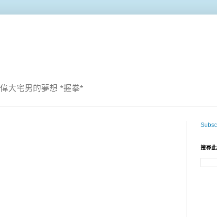
偉大宅男的夢想 *握拳*
Subscr
搜尋此