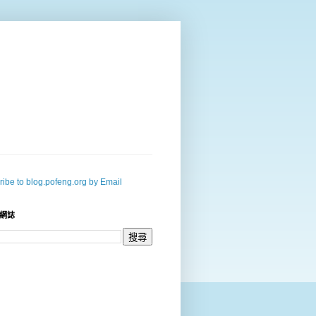
ibe to blog.pofeng.org by Email
網誌