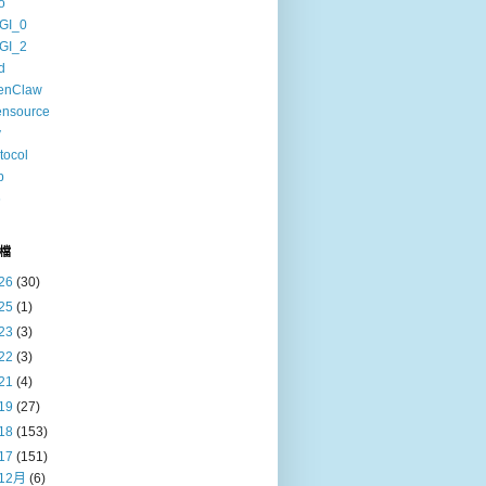
o
GI_0
GI_2
d
enClaw
ensource
v
tocol
b
6
檔
26
(30)
25
(1)
23
(3)
22
(3)
21
(4)
19
(27)
18
(153)
17
(151)
12月
(6)