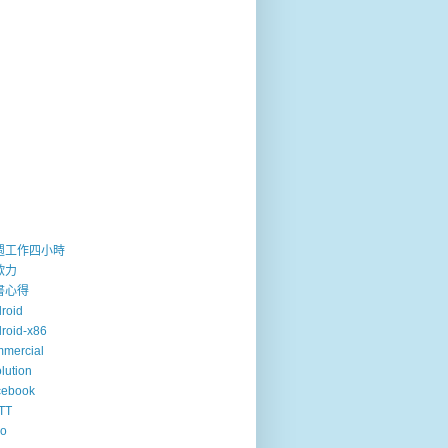
週工作四小時
歐力
書心得
roid
roid-x86
mercial
lution
cebook
TT
so