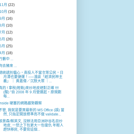
11月
(22)
10月
(16)
9月
(16)
8月
(10)
7月
(12)
6月
(26)
5月
(25)
4月
(18)
竹藪中 ...
狗去豬來 ...
總統請別偏心，南投人不當次等公民，日
月潭也要捷運！──淺談「經濟民粹主
義」 ｜ 黃嘉偉／沉默大眾 ｜...
真的 ! 拿稅(輕軌)來炒地皮絕對正確 !!!!
(酸) "自 2008 年 9 月營運起，原規劃
每...
Inside 硬塞的網路趨勢觀察
不管, 我就是要買最新的 MS Office (誤) 當
然, 只指定開放標準而不做 validate...
張景森/蔡英文, 沒辦法用亞洲矽谷名目炒
地皮, 一怒之下包更大一包復仇 年輕人
趕快移民, 不要背這個...