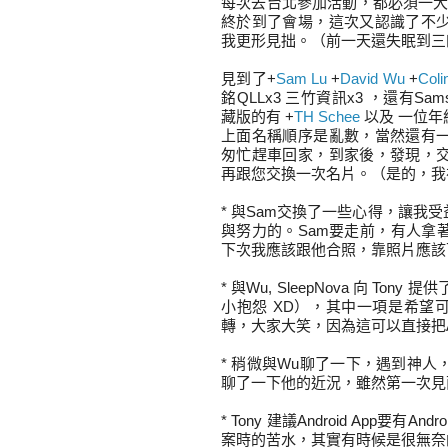
每次去台北參加活動，都必須一大早
終於到了會場，這次又認識了不
我更形見拙。（前一天還失眠到三
見到了
+
Sam Lu
+
David Wu
+
Coli
銘QLLx3 三竹資訊x3 ，還有Samsun
藏版的有
+
TH Schee
以及 一位年
上面名稱順序是亂數，當然還有
匆忙趕車回家，到家後，發現，
再跟您交換一次名片。（是的，我
* 與Sam交換了一些心得，讓我
與努力的。Sam要走前，有人拿
下次我應該跟他合照，靠照片應該
* 與Wu, SleepNova 向 Tony 提
小抱怨 XD），其中一項是希望
轉，大家大笑，因為這可以直接把
* 稍微與Wu聊了一下，遇到神
聊了一下他的近況，雖然第一次見
* Tony 建議Android App
案時的苦水，其實有時候是很無奈