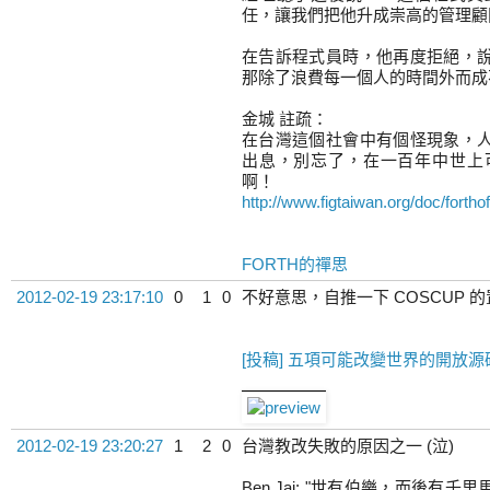
任，讓我們把他升成崇高的管理顧問
在告訴程式員時，他再度拒絕，
那除了浪費每一個人的時間外而成
金城 註疏：
在台灣這個社會中有個怪現象，
出息，別忘了，在一百年中世上
啊！
http://www.figtaiwan.org/doc/fortho
FORTH的禪思
2012-02-19 23:17:10
0
1
0
不好意思，自推一下 COSCUP 的
[投稿] 五項可能改變世界的開放源碼硬
2012-02-19 23:20:27
1
2
0
台灣教改失敗的原因之一 (泣)
Ben Jai: "世有伯樂，而後