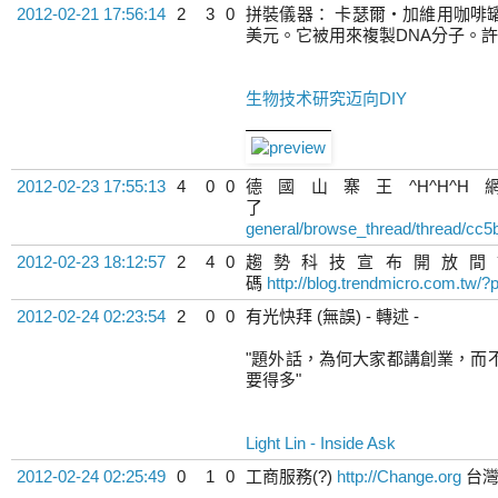
2012-02-21 17:56:14
2
3
0
拼裝儀器： 卡瑟爾‧加維用咖啡
美元。它被用來複製DNA分子。許
生物技术研究迈向DIY
2012-02-23 17:55:13
4
0
0
德國山寨王^H^H
general/browse_thread/thread/cc
2012-02-23 18:12:57
2
4
0
趨勢科技宣布開放間諜程式
碼
http://blog.trendmicro.com.tw/
2012-02-24 02:23:54
2
0
0
有光快拜 (無誤) - 轉述 -
"題外話，為何大家都講創業，而不談做生
要得多"
Light Lin - Inside Ask
2012-02-24 02:25:49
0
1
0
工商服務(?)
http://Change.org
台