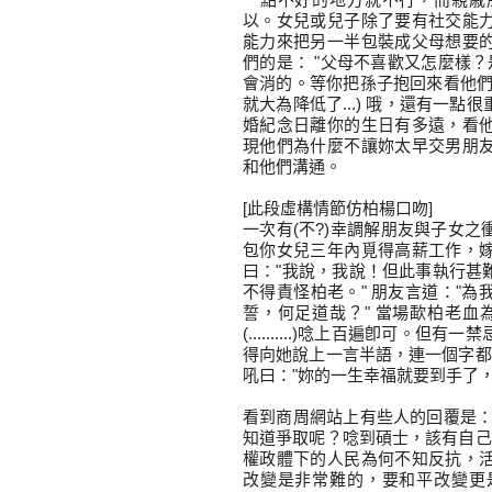
以。女兒或兒子除了要有社交能
能力來把另一半包裝成父母想要
們的是： "父母不喜歡又怎麼樣？
會消的。等你把孫子抱回來看他們
就大為降低了...) 哦，還有一
婚紀念日離你的生日有多遠，看
現他們為什麼不讓妳太早交男朋
和他們溝通。
[此段虛構情節仿柏楊口吻]
一次有(不?)幸調解朋友與子女
包你女兒三年內覓得高薪工作，
曰："我說，我說！但此事執行甚
不得責怪柏老。" 朋友言道："
誓，何足道哉？" 當場歃柏老血
(..........)唸上百遍卽可
得向她說上一言半語，連一個字都
吼曰："妳的一生幸福就要到手了，
看到商周網站上有些人的回覆是：
知道爭取呢？唸到碩士，該有自己
權政體下的人民為何不知反抗，
改變是非常難的，要和平改變更