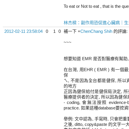
To eat or Not to eat , that is the qu
林杰樑：副作用恐促進心臟病｜生
2012-02-11 23:58:04
0
1
0
補一下
+
ChenChang Shih
的評論:
~~~
想要知道 EMR 是否對醫療有幫助, 
在台灣, 用EHR ( EMR ) 有一
保
ㄟ, 不是因為全台都是健保, 所以資料
的地方
正因為健保給付是健保局決定, 所
醫療提供者的決定, 所以因為健保局, 所以
- coding, 會無法按照 evidence
practice. 如果這種database要挖資料
舉例: 文中認為, 手寫時, 只會把
之後, ditto, copy&paste 