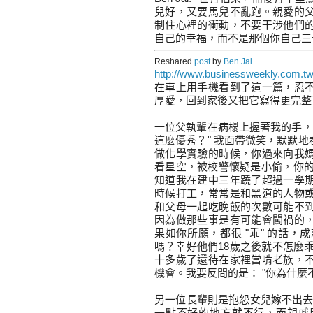
兒好，又要馬兒不亂跑。親愛的
制住心裡的衝動，不要干涉他們
自己的幸福，而不是那個你自己三
Reshared
post
by
Ben Jai
http://www.businessweekly.com.tw/
在車上用手機看到了這一篇，忍
厚愛，回到家後又把它寫得更完整
一位父執輩在病榻上握著我的手，
這麼優秀？" 我面帶微笑，默默
做化學實驗的時候，你過來向我
看星空，被校警懷疑是小偷，你的評
知道我在建中三年蹺了超過一學
時候打工，常常是和黑道的人物
和父母一起吃晚飯的次數可能不
因為做那些事是有可能會闖禍的
果如你所願，都很 "乖" 的話
嗎？幸好他們18歲之後就不怎麼乖
十多歲了還待在家裡當啃老族，
機會。我要反問的是： "你為什麼
另一位長輩則是抱怨女兒嫁不出去。
一點不好的地方就不行，而親戚