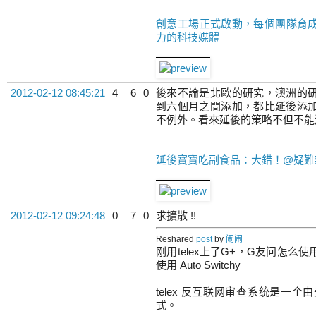
創意工場正式啟動，每個團隊育成四
力的科技媒體
2012-02-12 08:45:21
4
6
0
後來不論是北歐的研究，澳洲的
到六個月之間添加，都比延後添
不例外。看來延後的策略不但不能
延後寶寶吃副食品：大錯！@疑難
2012-02-12 09:24:48
0
7
0
求擴散 !!
Reshared
post
by
闹闹
刚用telex上了G+，G友问怎
使用 Auto Switchy
telex 反互联网审查系统是一
式。