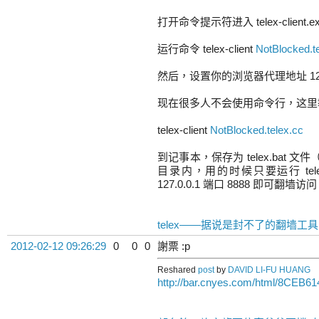
打开命令提示符进入 telex-client.
运行命令 telex-client
NotBlocked.t
然后，设置你的浏览器代理地址 127.0
现在很多人不会使用命令行，这里
telex-client
NotBlocked.telex.cc
到记事本，保存为 telex.bat 文
目录内，用的时候只要运行 tel
127.0.0.1 端口 8888 即可翻墙访
telex——据说是封不了的翻墙工具
2012-02-12 09:26:29
0
0
0
謝票 :p
Reshared
post
by
DAVID LI-FU HUANG
http://bar.cnyes.com/html/8CEB6