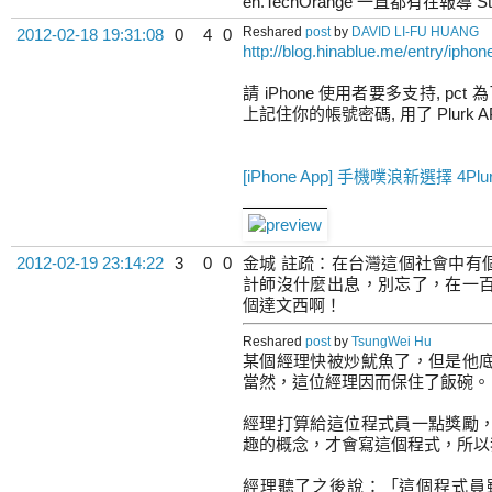
en.TechOrange 一直都有在報導 Sta
Reshared
post
by
DAVID LI-FU HUANG
2012-02-18 19:31:08
0
4
0
http://blog.hinablue.me/entry/iphon
請 iPhone 使用者要多支持, 
上記住你的帳號密碼, 用了 Plurk 
[iPhone App] 手機噗浪新選擇 4Plu
2012-02-19 23:14:22
3
0
0
金城 註疏：在台灣這個社會中有
計師沒什麼出息，別忘了，在一
個達文西啊！
Reshared
post
by
TsungWei Hu
某個經理快被炒魷魚了，但是他
當然，這位經理因而保住了飯碗。
經理打算給這位程式員一點獎勵
趣的概念，才會寫這個程式，所以
經理聽了之後說：「這個程式員