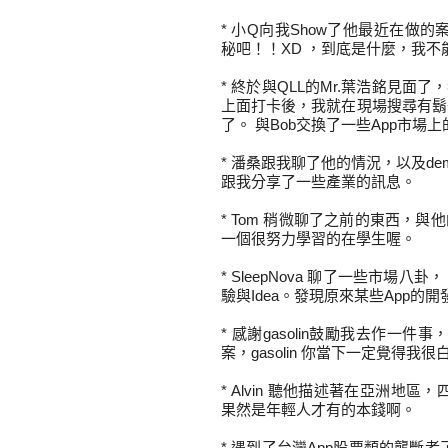
* 小Q向我Show了他最近在做
秘吧！！XD ，到底是什麼，我不
* 終於與QLL的Mr.葉浩銘見面
上面打卡後，我就在現場搜尋有鬍
了。 與Bob交換了一些App市
* 潘桑跟我聊了他的情況，以及d
跟我分享了一些產業的訊息。
* Tom 稍微聊了之前的東西，
一個很努力學習的在學生喔。
* SleepNova 聊了一些市場
驗與Idea。發現原來某些App的
* 感謝gasolin鼓勵我去作
案，gasolin 你當下一定覺得
* Alvin 聽他描述著在亞洲
果然是年輕人才有的本錢啊。
* 遇到了台灣App股票類的壟斷