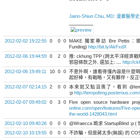
Jainn-Shiun Chiu, MD: 漫畫醫學史
2012-02-02 19:22:55
0
0
0
MAKE 獨家專訪 Bre Pettis：關
Funding)
http://bit.ly/AkFxdX
2012-02-06 19:44:59
0
2
0
推: ckhung TPP (跨太平洋經
邪惡條款之外, 還加上: ....
http://c
2012-02-06 19:49:11
10
0
0
不意外啊，誰看得懂內容是什麼啊，
起好棒，有戰略，又有夥伴，反
2012-02-07 02:14:15
2
0
0
本來就又點沮喪了，看到 @tem
:p
http://tempofeng.posterous.com
2012-02-07 09:49:02
0
3
0
Five open source hardware proj
online.com/open/features/Five-ope
the-world-1428043.html
2012-02-10 09:40:26
0
0
0
@Wraecca 跪求 StartupBlind :p ( 
2012-02-10 10:19:55
0
0
0
不詐騙，但是蔣太多(無誤) 的 CO