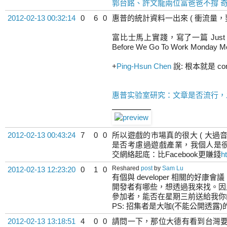
郭台銘、許文龍兩位富爸爸不撐 
2012-02-13 00:32:14
0
6
0
惠普的統計資料一出來 ( 衝流量，要提到
富比士馬上實踐，寫了一篇 Just Lin, Ba
Before We Go To Work Monday M
+
Ping-Hsun Chen
說: 根本就是 con
惠普实验室研究：文章是否流行，发推
2012-02-13 00:43:24
7
0
0
所以遊戲的市場真的很大 ( 大過音
是否考慮過遊戲產業，我個人是很想玩國語歌
交網絡起底：比Facebook更賺錢
h
Reshared
post
by
Sam Lu
2012-02-13 12:23:20
0
1
0
有個與 developer 相關的
開發者有哪些，想透過我來找。因此有發佈 
參加者，能否在星期三前送給我你的 ap
PS: 招集者是大咖(不能公開透
2012-02-13 13:18:51
4
0
0
請問一下，那位大德有看到台灣要推