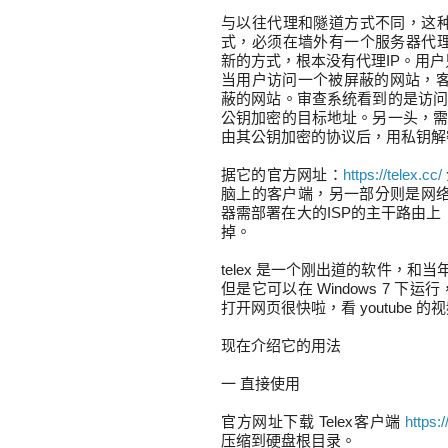
与以往代理和隧道方式不同，这种
式，必须在墙外有一个服务器代理
新的方式，根本没有代理IP。用
当用户访问一个被屏蔽的网站，客户
蔽的网站。审查系统看到的是访问合
公钥加密的目标地址。另一头，需部
由其公钥加密的协议后，用私钥解
据它的官方网址：
https://telex.cc/
脑上的客户端，另一部分则是网
器需部署在大的ISP的主干路由
掉。
telex 是一个刚出道的软件，和
但是它可以在 Windows 7 下
打开网页很快啦，看 youtube 的
现在介绍它的用法
一 直接使用
官方网址下载 Telex客户端
https:
压缩到硬盘根目录。