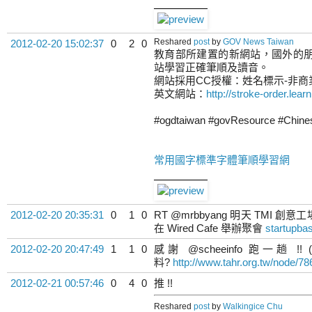
Reshared
post
by
GOV News Taiwan
2012-02-20 15:02:37
0
2
0
教育部所建置的新網站，國外的
站學習正確筆順及讀音。
網站採用CC授權：姓名標示-非商業性-禁止
英文網站：
http://stroke-order.le
#ogdtaiwan #govResource #Chine
常用國字標準字體筆順學習網
2012-02-20 20:35:31
0
1
0
RT @mrbbyang 明天 TMI
在 Wired Cafe 舉辦聚會
startupba
2012-02-20 20:47:49
1
1
0
感謝 @scheeinfo 跑一
料?
http://www.tahr.org.tw/node/78
2012-02-21 00:57:46
0
4
0
推 !!
Reshared
post
by
Walkingice Chu