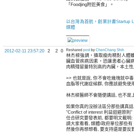
「Foodjing附近美食」。
以台灣為首航，創業計畫Startup
媒體
Reshared
post
by
ChenChang Shih
2012-02-11 23:57:20
2
2
0
林杰樑強調，攝取瘦肉精對人體雖
臟血管疾病因素，恐讓患者心臟
肉精殘留量特別高的內臟，本土性
=> 也就是說, 你不會吃幾塊就中毒;
血脂等代謝症候群, 你應該避免使用,
林杰樑醫師不會隨便講話, 也不是
如果你真的沒辦法區分那些講真話,
"Conflict of interest 利益迴避原則"
任合研究要發表前, 都要明文載明: 研究人原
請大家看看, 媒體/政府單位那些有 Confli
然後你再想想看, 要支持還是要反對,