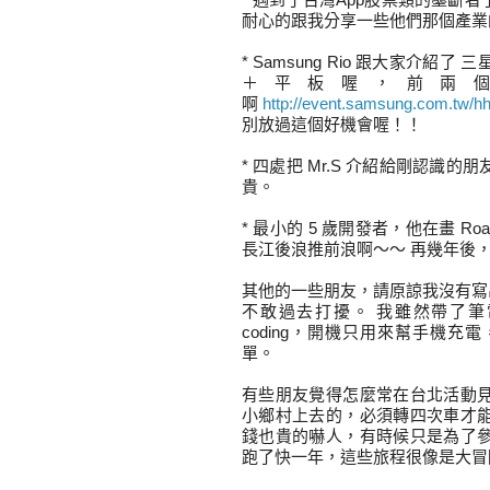
耐心的跟我分享一些他們那個產業
* Samsung Rio 跟大家介
＋平板喔，前兩個
啊
http://event.samsung.com.tw/h
別放過這個好機會喔！！
* 四處把 Mr.S 介紹給剛認識的朋友
貴。
* 最小的 5 歲開發者，他在畫 R
長江後浪推前浪啊～～ 再幾年後
其他的一些朋友，請原諒我沒有寫出
不敢過去打擾。 我雖然帶了筆電去
coding，開機只用來幫手機充電
單。
有些朋友覺得怎麼常在台北活動
小鄉村上去的，必須轉四次車才
錢也貴的嚇人，有時候只是為了
跑了快一年，這些旅程很像是大冒