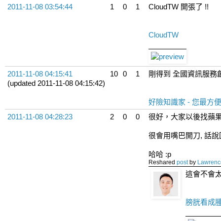
2011-11-08 03:54:44
1
0
1
CloudTW 開張了 !!
CloudTW
2011-11-08 04:15:41
10
0
1
剛得到 全國資訊服務
(updated 2011-11-08 04:15:42)
好險知識家 - 您最
2011-11-08 04:28:23
2
0
0
很好，大家以後找蘋
很會用嘴巴開刀, 話
哈哈 :p
Reshared
post
by
Lawrenc
這會不會
膀胱看成腫