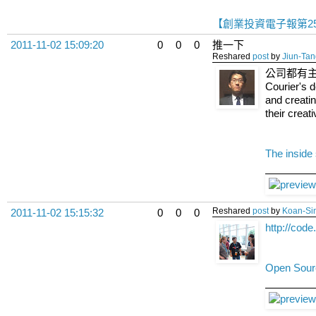
【創業投資電子報第25
2011-11-02 15:09:20
0
0
0
推一下
Reshared
post
by
Jiun-Ta
公司都有主
Courier's d
and creati
their creat
The inside 
Reshared
post
by
Koan-Si
2011-11-02 15:15:32
0
0
0
http://cod
Open Sour