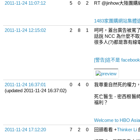
2011-11-24 11:07:12
5
0
2
RT @jinhow大陸團
1483家團購網站集體
2011-11-24 12:15:02
2
8
1
呵呵，蓋台廣告被罵了 
話說 NCC 為什麼不
很多人(?)都是靠有線電
[警告]這不是 faceboo
2011-11-24 16:37:01
0
4
0
我尊重自然死的權力，
(updated 2011-11-24 16:37:02)
死亡醫生 - 密西
福利？
Welcome to HBO Asia
2011-11-24 17:12:20
7
2
0
回頭看看
+
Thinker Li
的