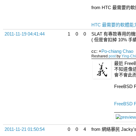
from HTC 最需要的
HTC 最需要的軟體能
2011-11-19 04:41:44
1
0
0
SLAT 有專款專用的機
( 但是會扣掉 10% 手續
cc:
+
Po-chiang Chao
Reshared
post
by
Ying-Chi
最近 Fre
不知道像這
會不會此而會
FreeBSD F
FreeBSD F
2011-11-21 01:50:54
0
0
4
from 網絡暴民 Jacky's