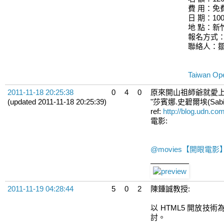
費 用：免
日 期：10
地 點：新
報名方式：傳
聯絡人：鄒亭亭
Taiwan Op
2011-11-18 20:25:38
0
4
0
原來開山祖師爺就愛上病
(updated 2011-11-18 20:25:39)
"莎賓娜.史碧爾埃(S
ref:
http://blog.udn.c
電影:
@movies【開眼電影】http
2011-11-19 04:28:44
5
0
2
陳鍾誠教授:
以 HTML5 開放技
討。