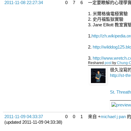
2011-11-08 22:27:34
0
7
6
一定要瞭解的心理學實
1. 米爾格倫電極實驗
2. 史丹福監獄實驗
3. Jane Elliott 教室實
1.
http://zh.wikip
2.
http://wilddog125.bl
3.
http://www.wretch.
Reshared
post
by
Chung-
很久沒寫的B
http://st-t
St. Thre
2011-11-09 04:33:37
0
0
1
來自
+
michael j pan
的
(updated 2011-11-09 04:33:38)