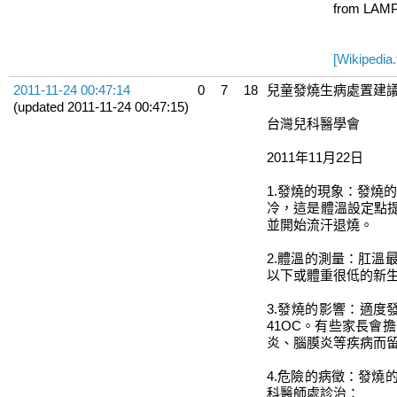
from LAMP
[Wikiped
2011-11-24 00:47:14
0
7
18
兒童發燒生病處置建
(updated 2011-11-24 00:47:15)
台灣兒科醫學會
2011年11月22日
1.發燒的現象：發燒
冷，這是體溫設定點
並開始流汗退燒。
2.體溫的測量：肛
以下或體重很低的新
3.發燒的影響：適
41OC。有些家長
炎、腦膜炎等疾病而
4.危險的病徵：發
科醫師處診治：