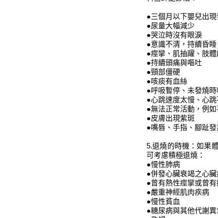
●三個月以下嬰兒出現
●尿量大幅減少
●哭泣時沒有眼淚
●意識不清，持續昏
●痙攣、肌抽躍、肢體
●持續頭痛與嘔吐
●頸部僵硬
●咳痰有血絲
●呼吸暫停、未發燒
●心跳速度太慢、心跳
●無法正常活動，例
●皮膚出現紫斑
●嘴唇、手指、腳趾發
5.退燒的時機：如果
可考慮積極退燒：
●慢性肺病
●併發心臟衰竭之心臟
●曾有熱性痙攣或曾有
●嚴重神經肌肉疾病
●慢性貧血
●糖尿病與其他代謝異常