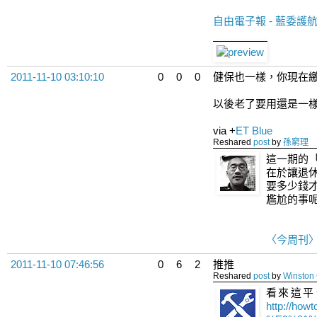
自由電子報 - 藍委護航
2011-11-10 03:10:10
0
0
0
健保也一樣，你現在
以後老了要用還是一
via
+
ET Blue
Reshared
post
by
孫窮理
這一期的
在於讓退
要多少錢
尷尬的事
〈今周刊
2011-11-10 07:46:56
0
6
2
推推
Reshared
post
by
Winston
看來這平
http://