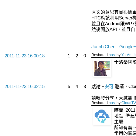
原文的意思其實很簡
HTC應該利用Serve
並且在Android跟W
然後開放API，並且自己
Jacob Chen - Google+ 
Reshared
post
by
Yo-An Li
2011-11-23 16:00:18
1
2
0
士洛桑國際
2011-11-23 16:32:15
5
4
3
感謝
+
安可
邀請，Clo
請轉發分享，大感謝 !!
Reshared
post
by
CloudT
時間 :2011
地點 :準
主題:
所知有雲 ~ F
常用的雲端