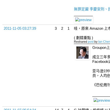
無罪定讞 李慶安刑、民事
2011-11-05 03:27:39
3
2
1
哇，原來 Amazon 上
( 劃錯重點 )
Reshared
post
by
Ian Che
Groupo
成立三年多
Faceb
亚马逊19
员，人均创造
《巴伦周刊