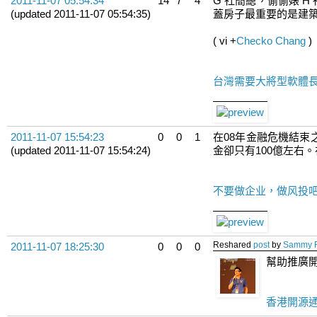
2011-11-07 05:54:34
14
7
4
G 社簡總，偷偷婊 
(updated 2011-11-07 05:54:35)
蓋房子最重要的是建築
( vi
+
Checko Chang
)
台灣需要大將型軟體
2011-11-07 15:54:23
0
0
1
在08年金融危機結束
(updated 2011-11-07 15:54:24)
金卻只有100億左右
不要做企业，做风投吧 |
Reshared
post
by
Sammy 
2011-11-07 18:25:30
0
0
0
幫助推廣
香港開源通訊 