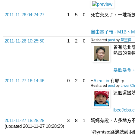
2011-11-26 04:24:27
1
5
0
死亡交叉了，一堆新
自由電子報 - M1B
Reshared
post
by
陳豐偉
2011-11-26 10:25:50
1
2
0
曾有唸北
熱量的食
暴飲暴食、
2011-11-27 16:14:46
0
2
0
+
Alex Lin
有耶 :p
Reshared
post
by
Liwei C
這個還蠻妙的
ibeeJobs
2011-11-27 18:28:28
3
8
1
媽媽有說，人多地方不要
(updated 2011-11-27 18:28:29)
“@ymtso:路邊聽