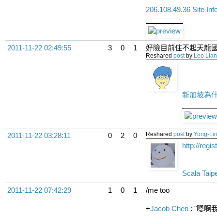
206.108.49.36 Site Inf
2011-11-22 02:49:55
3
0
1
好險目前住不起天龍國 
Reshared
post
by
Leo Lia
新加坡為什麼
Reshared
post
by
Yung-Li
2011-11-22 03:28:11
0
2
0
http://reg
Scala Taipe
2011-11-22 07:42:29
1
0
1
/me too
+
Jacob Chen
: "嗯啊