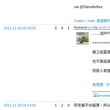
via @SteveArthur
Twitter / mat
Reshared
post
by
Jacob C
2011-11-28 02:29:51
5
0
1
........
========
總之這篇是
也不是說
但是人家
無標題 - [
2011-11-28 04:14:02
1
2
0
阿宅都不炒股票，所以沒