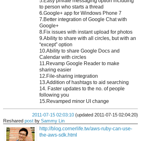
5.Easy private messaging option including
to person who starts a thread
6.Google+ app for Windows Phone 7
7.Better integration of Google Chat with
Google+
8.Fix issues with instant upload for photos
9.Ability to share with all circles, but with an
“except” option
10.Ability to share Google Docs and
Calendar with circles
11.Revamp Google Reader to make
sharing easier
12.File-sharing integration
13.Addition of hashtags to aid searching
14. Faster updates to the no. of people
following you
15.Revamped minor UI change
2011-07-15 02:03:10
(updated 2011-07-15 02:04:20)
Reshared
post
by
Sammy Lin
http://blog.cornerlife.tw/aws-ruby-can-use-
the-aws-sdk.html