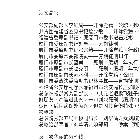
————————————————————
涉案高官
公安部副部长李纪周——开除党籍、公职，死
共青团福建省委原书记詹少敏——开除党籍、
福建省委原副书记、原厦门市委书记石兆彬—
厦门市委原副书记刘丰——无期徒刑
厦门市委原副书记张宗绪——开除党籍、行政
厦门市委原常委郭晓菱——有期徒刑11年
厦门市原副市长蓝甫——死刑，缓期二年执行
厦门市原副市长赵克明——死刑，缓期二年执
厦门市原副市长苏水利——开除党籍、公职
厦门市委政法委原副书记林金栋——有期徒刑
福建省公安厅副厅长兼福州市公安局长庄如顺
总参情报部常务副部长、中共元老姬鹏飞独子
好朋友，牵连进此案，一审判决死刑（缓期2
徒刑，后因病保外就医，但是因其身份特殊，
被枪决
总参情报部五局上校副局长、刘华清之女刘超
总政治部军官、刘华清儿媳郑莉——涉案（判
又一次华丽的分割线