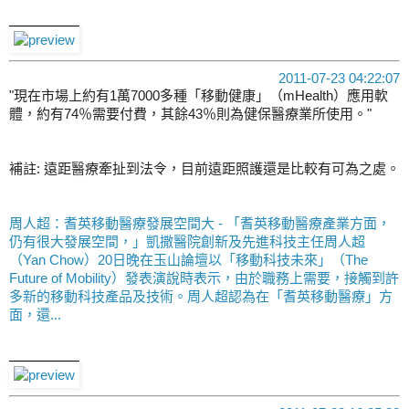
2011-07-23 04:22:07
"現在市場上約有1萬7000多種「移動健康」（mHealth）應用軟
體，約有74％需要付費，其餘43％則為健保醫療業所使用。"
補註: 遠距醫療牽扯到法令，目前遠距照護還是比較有可為之處。
周人超：耆英移動醫療發展空間大 - 「耆英移動醫療產業方面，
仍有很大發展空間，」凱撒醫院創新及先進科技主任周人超
（Yan Chow）20日晚在玉山論壇以「移動科技未來」（The
Future of Mobility）發表演說時表示，由於職務上需要，接觸到許
多新的移動科技產品及技術。周人超認為在「耆英移動醫療」方
面，還...