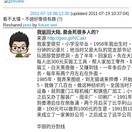
2011-07-18 08:12:30
(updated 2011-07-19 10:37:04)
看不太懂，不過好像很有趣 (?)
Reshared
post
by
future wei
我返回大陆, 是会死很多人的?
来源
http://goo.gl/NCakr
我家里很穷，小学没毕业。1958年我出生时
分钟的记录片；他当时又是大队的党支部书记
队团部营部挖洞，去了半年。回家后，先在大队
每人出300元买锻工工具，帮人家加工零件，
锻工，白天黑夜做，又赚到钱，一年多后办了
务，每年有两个月左右在外面。
1985年，我弄来图纸，到无锡请来师傅，开
5，我做了几百台。做这种纺织的，全国当时
设备，就到厦门工程机械厂和铸造厂加工；小
之后又办了服装厂、雨伞厂、印刷厂。1991
到香港后住在侧鱼涌，两个月后买了比华利山
潮，100元可以做到1000元的生意，1991
来成立了一家美好公司，之后成立了远华公司
华丽的分割线