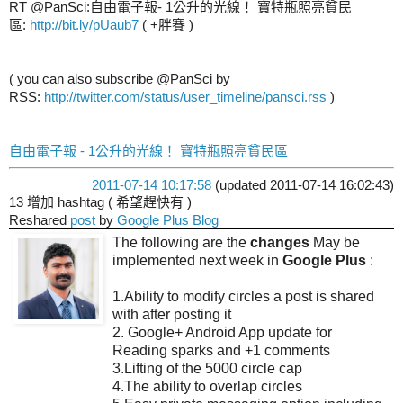
RT @PanSci:自由電子報- 1公升的光線！ 寶特瓶照亮貧民
區:
http://bit.ly/pUaub7
( +胖賽 )
( you can also subscribe @PanSci by
RSS:
http://twitter.com/status/user_timeline/pansci.rss
)
自由電子報 - 1公升的光線！ 寶特瓶照亮貧民區
2011-07-14 10:17:58
(updated 2011-07-14 16:02:43)
13 增加 hashtag ( 希望趕快有 )
Reshared
post
by
Google Plus Blog
The following are the
changes
May be
implemented next week in
Google Plus
:
1.Ability to modify circles a post is shared
with after posting it
2. Google+ Android App update for
Reading sparks and +1 comments
3.Lifting of the 5000 circle cap
4.The ability to overlap circles