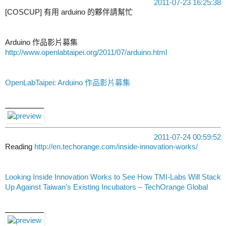
2011-07-23 16:25:38
[COSCUP] 有用 arduino 的夥伴請幫忙
Arduino 作品影片募集
http://www.openlabtaipei.org/2011/07/arduino.html
OpenLabTaipei: Arduino 作品影片募集
2011-07-24 00:59:52
Reading
http://en.techorange.com/inside-innovation-works/
Looking Inside Innovation Works to See How TMI-Labs Will Stack
Up Against Taiwan’s Existing Incubators – TechOrange Global