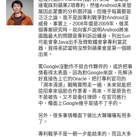
達電踩到蘋果2項專利，然後Android未來發
展因此蒙塵的分析跟評論，但幾乎每篇都是
泛泛之論。我不是說專利戰爭對Android沒
威脅，事實上，2008年還是2009年，做某
個專案研究時，就向客戶說明Android將來
面臨最大的問題是專利訴訟纏身，列出Sun
可能會拿Java出手及微軟鐵會拿專利當武
器，我得承認當時沒想到蘋果會是第一個跳
出來。
罵Google沒動作不挺合作夥伴的，或許把事
情看得太表面，因為對Google來說，先解決
好直接告上它的Oracle，把打專利官司的
「溯本清源」戰略實際走一遍，未來就能把
這招拿來協助合作業者。再來，不是原告也
不是被告，又不是委任律師，在官司進行
中，檯面上Google幾乎是插不了手的。
另外，很多事情檯面下做比大聲嚷嚷有用多
了。
專利戰爭不是一朝一夕能結束的，而且大多