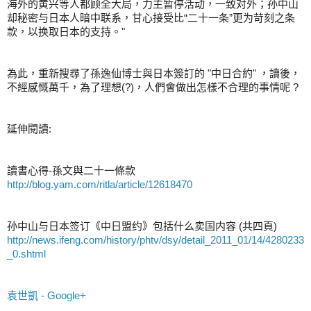
海外的黄兴等人都顾全大局，力主暂停活动，一致对外；孙中山
却秘密与日本人暗中联系，甘心接受比“二十一条”更为苛刻之条
款，以换取日本的支持。"
為此，重新搜尋了孫逸仙博士與日本簽訂的 "中日合約" ，讀後，
不經感慨萬千，為了理想(?)，人們會做出怎樣不合理的事情呢 ?
延伸閱讀:
讀書心得-孫文與二十一條款
http://blog.yam.com/ritla/article/12618470
孙中山与日本签订《中日盟约》包括什么卖国内容 (共四頁)
http://news.ifeng.com/history/phtv/dsy/detail_2011_01/14/4280233
_0.shtml
袁世凱 - Google+