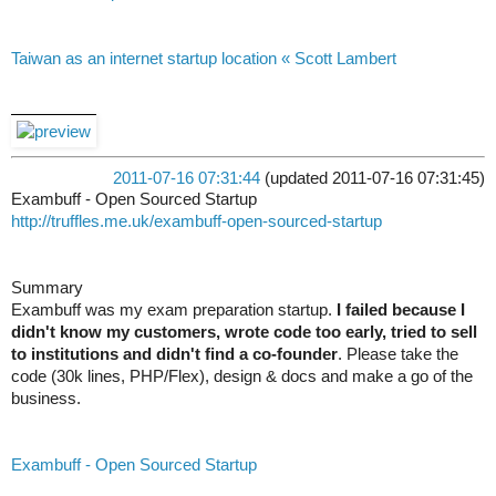
Taiwan as an internet startup location « Scott Lambert
2011-07-16 07:31:44
(updated 2011-07-16 07:31:45)
Exambuff - Open Sourced Startup
http://truffles.me.uk/exambuff-open-sourced-startup
Summary
Exambuff was my exam preparation startup.
I failed because I
didn't know my customers, wrote code too early, tried to sell
to institutions and didn't find a co-founder
. Please take the
code (30k lines, PHP/Flex), design & docs and make a go of the
business.
Exambuff - Open Sourced Startup