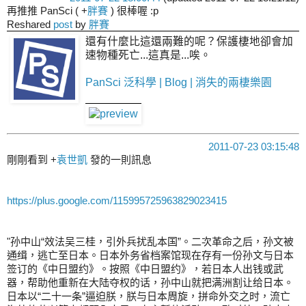
再推推 PanSci (
+
胖賽
) 很棒喔 :p
Reshared
post
by
胖賽
還有什麼比這還兩難的呢？保護棲地卻會加
速物種死亡...這真是...唉。
PanSci 泛科學 | Blog | 消失的兩棲樂園
2011-07-23 03:15:48
剛剛看到
+
袁世凱
發的一則訊息
https://plus.google.com/115995725963829023415
"孙中山“效法吴三桂，引外兵扰乱本国”。二次革命之后，孙文被
通缉，逃亡至日本。日本外务省档案馆现在存有一份孙文与日本
签订的《中日盟约》。按照《中日盟约》，若日本人出钱或武
器，帮助他重新在大陆夺权的话，孙中山就把满洲割让给日本。
日本以“二十一条”逼迫朕，朕与日本周旋，拼命外交之时，流亡