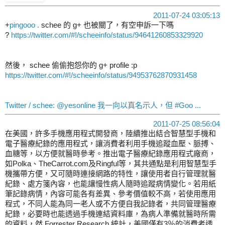
2011-07-24 03:05:13
+
pingooo .
schee 的 g+ 也被關了，有空申訴一下嗎
?
https://twitter.com/#!/scheeinfo/status/94641260853329920
然後， schee 偷偷抱怨你的 g+ profile :p
https://twitter.com/#!/scheeinfo/status/94953762870931458
Twitter / schee: @yesonline 我一向以真名示人，但 #Goo ...
2011-07-25 08:56:04
在美國，許多手機應用程式開發商，陸續推出結合智慧型手機和
電子醫療紀錄的應用程式，讓消費者利用手機追蹤血壓、脈搏、
血糖等，以方便就醫時參考。推出電子醫療紀錄應用程式廠商，
如Polka、TheCarrot.com及Ringful等，其共通點是利用智慧型手
機攜帶方便，又可隨時連接網路的特性，讓使用者自行管理就醫
紀錄、處方箋內容，也能讓慢性病人隨時追蹤病情變化。若用紙
筆記錄病情，內容可能各有差異、參考價值較不高，若使用應用
程式，不同人能為同一老人或不方便自我記錄者，共同管理醫療
紀錄，必要時也能透過手機連結資料庫，為病人準備就醫時所需
的資料，然 Forrester Research 統計，美國僅有3％的消費者透