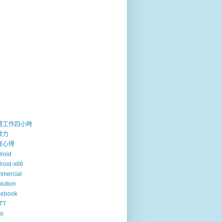
週工作四小時
歐力
書心得
roid
roid-x86
mercial
lution
cebook
TT
so