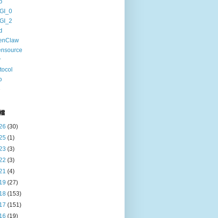
o
GI_0
GI_2
d
enClaw
ensource
v
tocol
b
6
檔
26
(30)
25
(1)
23
(3)
22
(3)
21
(4)
19
(27)
18
(153)
17
(151)
16
(19)